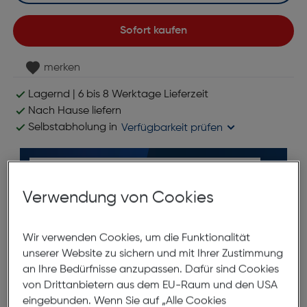
Sofort kaufen
merken
Lagernd | 6 bis 8 Werktage Lieferzeit
Nach Hause liefern
Selbstabholung in
Verfügbarkeit prüfen
Verwendung von Cookies
Wir verwenden Cookies, um die Funktionalität
*ausgenommen Objektive
unserer Website zu sichern und mit Ihrer Zustimmung
an Ihre Bedürfnisse anzupassen. Dafür sind Cookies
von Drittanbietern aus dem EU-Raum und den USA
Produktbeschreibung
eingebunden. Wenn Sie auf „Alle Cookies