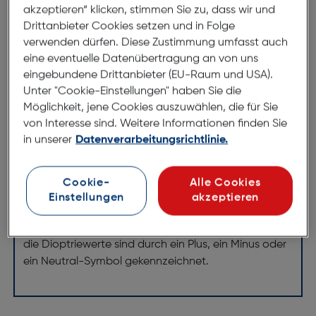
akzeptieren“ klicken, stimmen Sie zu, dass wir und
Nikon DK-20C +1 Korrekturlinse
Drittanbieter Cookies setzen und in Folge
ArtNr.: 200359043
verwenden dürfen. Diese Zustimmung umfasst auch
eine eventuelle Datenübertragung an von uns
eingebundene Drittanbieter (EU-Raum und USA).
Einfach zu verwendende Fokussierungshilfe, die für
Unter "Cookie-Einstellungen" haben Sie die
kurz- und weitsichtige Fotografen ein scharfes
Möglichkeit, jene Cookies auszuwählen, die für Sie
Sucherbild erzeugt, ohne dass sie eine Brille tragen
von Interesse sind. Weitere Informationen finden Sie
müssen.
in unserer
Datenverarbeitungsrichtlinie.
Mit der optionalen Nikon-Sucher-Korrekturlinse
können Sie die Sucherschärfe Ihrer
Cookie-
Alle Cookies
Spiegelreflexkamera entsprechend Ihrer individuellen
Einstellungen
akzeptieren
Sehstärke optimieren. Die Sucher-Korrekturlinsen
sind für bestimmte Kameramodelle konzipiert und
die Dioptriewerte sind durch ein Plus, ein Minus oder
ein Neutral-Symbol gekennzeichnet.