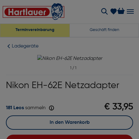
Terminvereinbarung
Geschäft finden
Ladegeräte
1
/
1
Nikon EH-62E Netzadapter
€ 33,95
181 Leos
sammeln
In den Warenkorb