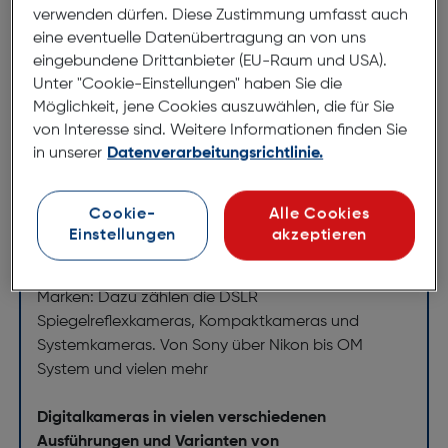
verwenden dürfen. Diese Zustimmung umfasst auch
ArtNr.: 178740375
eine eventuelle Datenübertragung an von uns
Nikon EH-62E - zur dauerhaften Stromversorgung für
eingebundene Drittanbieter (EU-Raum und USA).
COOLPIX-Kamera S550
Unter "Cookie-Einstellungen" haben Sie die
Möglichkeit, jene Cookies auszuwählen, die für Sie
von Interesse sind. Weitere Informationen finden Sie
in unserer
Datenverarbeitungsrichtlinie.
Entdecken Sie unsere
Cookie-
Alle Cookies
Markenvielfalt
Einstellungen
akzeptieren
Digitalkameras vieler Marken
Im Hartlauer Sortiment finden Sie Kameras aller
Marken: Dazu zählen die DSLR
Spiegelreflexkameras, Kompaktkameras und
Systemkameras. Von Sony über Nikon bis OM
System und vielen mehr
Digitalkameras in vielen verschiedenen
Ausführungen und Varianten von