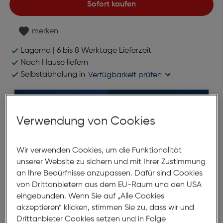
Sofort kaufen
merken
Lagernd | 6 bis 8 Werktage Lieferzeit
Nach Hause liefern
Selbstabholung in
Verfügbarkeit prüfen
Verwendung von Cookies
Wir verwenden Cookies, um die Funktionalität
unserer Website zu sichern und mit Ihrer Zustimmung
*ausgenommen Objektive
an Ihre Bedürfnisse anzupassen. Dafür sind Cookies
von Drittanbietern aus dem EU-Raum und den USA
eingebunden. Wenn Sie auf „Alle Cookies
Produktbeschreibung
akzeptieren“ klicken, stimmen Sie zu, dass wir und
Drittanbieter Cookies setzen und in Folge
Nikon EH-62E Netzadapter