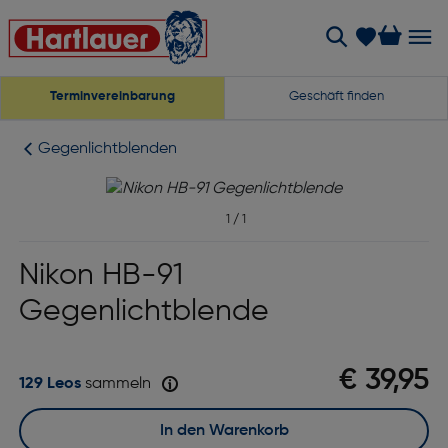
Terminvereinbarung
Geschäft finden
Gegenlichtblenden
1
/
1
Nikon HB-91
Gegenlichtblende
€ 39,95
129 Leos
sammeln
In den Warenkorb