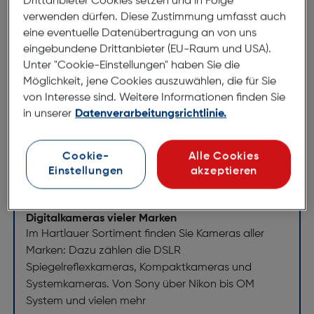
Drittanbieter Cookies setzen und in Folge
verwenden dürfen. Diese Zustimmung umfasst auch
Nikon HB-91 Gegenlichtblende
eine eventuelle Datenübertragung an von uns
ArtNr.: 250034021
eingebundene Drittanbieter (EU-Raum und USA).
Bajonett-Gegenlichtblende speziell für das NIKKOR
Unter "Cookie-Einstellungen" haben Sie die
Z 85 mm 1:1,8 S. Minimiert Streulicht und reduziert
Möglichkeit, jene Cookies auszuwählen, die für Sie
Blendenflecken.
von Interesse sind. Weitere Informationen finden Sie
in unserer
Datenverarbeitungsrichtlinie.
Cookie-
Alle Cookies
Einstellungen
akzeptieren
Entdecken Sie unsere
Markenvielfalt
Digitalkameras vieler Marken
Im Hartlauer Sortiment finden Sie Kameras aller
Marken: Dazu zählen die DSLR
Spiegelreflexkameras, Kompaktkameras und
Systemkameras. Von Sony über Nikon bis OM
System und vielen mehr