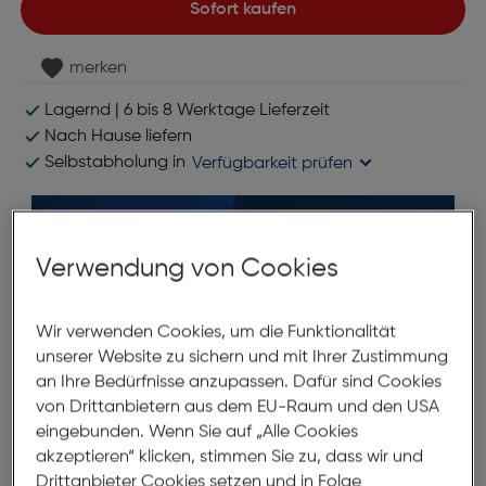
Sofort kaufen
merken
Lagernd | 6 bis 8 Werktage Lieferzeit
Nach Hause liefern
Selbstabholung in
Verfügbarkeit prüfen
Verwendung von Cookies
Wir verwenden Cookies, um die Funktionalität
unserer Website zu sichern und mit Ihrer Zustimmung
*ausgenommen Objektive
an Ihre Bedürfnisse anzupassen. Dafür sind Cookies
von Drittanbietern aus dem EU-Raum und den USA
Produktbeschreibung
eingebunden. Wenn Sie auf „Alle Cookies
akzeptieren“ klicken, stimmen Sie zu, dass wir und
Nikon SW-15H Diffusor
Drittanbieter Cookies setzen und in Folge