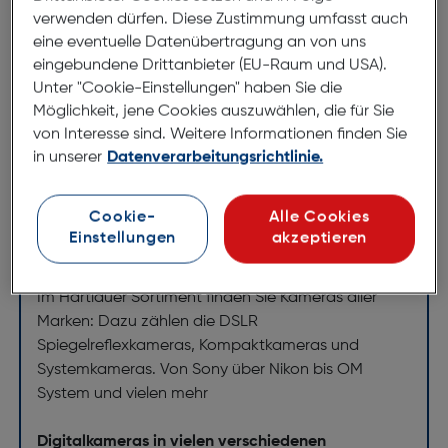
verwenden dürfen. Diese Zustimmung umfasst auch
ArtNr.: 240118935
eine eventuelle Datenübertragung an von uns
Stabiler Kunststoffaufsatz für die Befestigung am
eingebundene Drittanbieter (EU-Raum und USA).
Kopf des Blitzgeräts; ermöglicht eine diffuse
Unter "Cookie-Einstellungen" haben Sie die
Lichtführung beim Fotografieren.
Möglichkeit, jene Cookies auszuwählen, die für Sie
von Interesse sind. Weitere Informationen finden Sie
in unserer
Datenverarbeitungsrichtlinie.
Cookie-
Alle Cookies
Entdecken Sie unsere
Einstellungen
akzeptieren
Markenvielfalt
Digitalkameras vieler Marken
Im Hartlauer Sortiment finden Sie Kameras aller
Marken: Dazu zählen die DSLR
Spiegelreflexkameras, Kompaktkameras und
Systemkameras. Von Sony über Nikon bis OM
System und vielen mehr
Digitalkameras in vielen verschiedenen