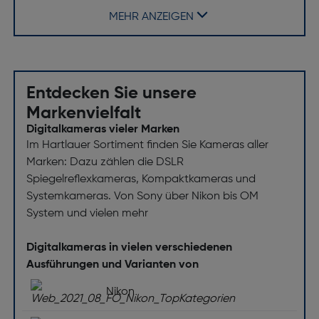
asphärischen Linsen)
MEHR ANZEIGEN
Objektivtyp: Universal Zoom Objektiv
Brennweitenbereich [mm]: 24-105
Minimale Blendenzahl: 22
Entdecken Sie unsere
Maximale Blendenzahl: 22
Markenvielfalt
Befestigungstyp: Bajonett
Digitalkameras vieler Marken
Im Hartlauer Sortiment finden Sie Kameras aller
Bildschirm
Marken: Dazu zählen die DSLR
Spiegelreflexkameras, Kompaktkameras und
Bildschirmtyp: TFT LCD Monitor
Systemkameras. Von Sony über Nikon bis OM
Bildschirmdiagonale ["]: 3,2
System und vielen mehr
Bildschirmdiagonale (cm) [cm]: 8
Digitalkameras in vielen verschiedenen
Ausklappbarer Bildschirm: Ja
Ausführungen und Varianten von
Bildschirmauflösung [dot]: 2,1 Mio.
Nikon
Dreh- und schwenkbarer Bildschirm: Ja