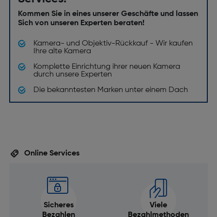
Stativgewinde: Ja
Kommen Sie in eines unserer Geschäfte und lassen
Stativgewinde ["]: 1/4
Sich von unseren Experten beraten!
Histogramm: Ja
Kamera- und Objektiv-Rückkauf - Wir kaufen
Ihre alte Kamera
Weißabgleich: Automatik, Wolken, Sonne,
Weißabgleichsbelichtungsreihe, Feinabstimmung,
Komplette Einrichtung ihrer neuen Kamera
durch unsere Experten
Schatten, Blitzlicht, Leuchtstofflampe mit 7
Voreinstellungen, Glühlampenlicht mit 1
Die bekanntesten Marken unter einem Dach
Voreinstellungen, von 2.500 bis 10.000 K, Manuell 6
Speicherplätze
Selbstauslöser Verzögerung [s]: mit Abstand von 2,
5, 10 und 20
Eingebauter Prozessor: Ja
Online Services
Live-View: Ja
Fotoeffekte: Blau, brillant, Landschaft,
Monochrom, Neutral, Pop Farbe, Portrait, Sepia,
Sicheres
Viele
Spielzeugkamera, 18 weitere Bildeffekte
Bezahlen
Bezahlmethoden