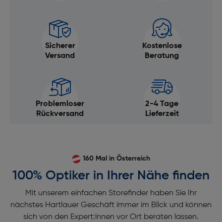
GPS: Nein
Anti-Staub Funktion: Nein
Dioptrienausgleichg (D-D): -4,0 bis 2,0 dpt
Sicherer
Kostenlose
Smartphone Fernsteuerung: Ja
Versand
Beratung
Bildprozessor: Expeed 7 Bildprozessor
Bildsensorgröße (B x H) [mm]: 36x24
Kamera-Typ: Spiegellose Systemkamera
Problemloser
2-4 Tage
Rückversand
Lieferzeit
Sensor-Typ: CMOS
Sensorformat: Vollformat
Mehrfachbelichtung: Ja
160 Mal in Österreich
Verschluss
100% Optiker in Ihrer Nähe finden
Längste Verschlusszeit mechanisch: 30
Mit unserem einfachen Storefinder haben Sie Ihr
Bulb: maximal 900
nächstes Hartlauer Geschäft immer im Blick und können
sich von den Expert:innen vor Ort beraten lassen.
Längste Verschlusszeit elektronisch [s]: 30