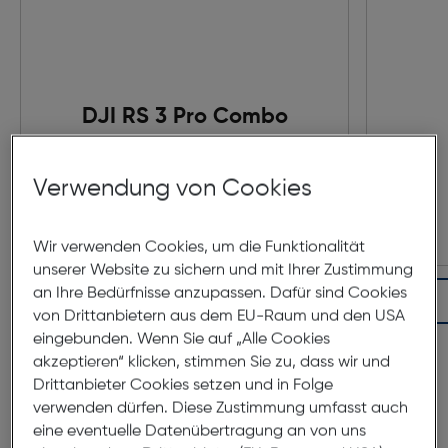
DJI RS 3 Pro Combo
Preis nach Rabatts
€ 860,00
Verwendung von Cookies
Ursprünglicher Preis
€ 939,00
statt
Wir verwenden Cookies, um die Funktionalität
unserer Website zu sichern und mit Ihrer Zustimmung
an Ihre Bedürfnisse anzupassen. Dafür sind Cookies
In den Warenkorb
von Drittanbietern aus dem EU-Raum und den USA
eingebunden. Wenn Sie auf „Alle Cookies
akzeptieren“ klicken, stimmen Sie zu, dass wir und
Drittanbieter Cookies setzen und in Folge
verwenden dürfen. Diese Zustimmung umfasst auch
eine eventuelle Datenübertragung an von uns