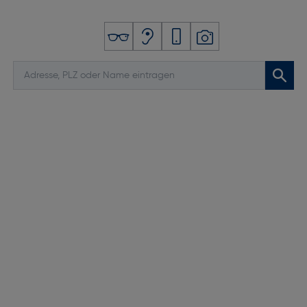
Kürzeste Verschlusszeit elektronisch [s]: 1/8000
Kürzeste Verschlusszeit mechanisch: 1/8000
Verschlusstyp: elektronischer Verschluss
Fokussierung
AF-Objekterkennung: Augenerkennung,
Fahrzeugerkennung, Gesichtserkennung,
Tieraugenerkennung, Tiererkennung,
Vogelaugenerkennung, Vogelerkennung,
Fahrzeugerkennung: Motorräder, Fahrräder, Zug
und Flugzeuge
Fokus: Phasenvergleich-Autofokus mit 299
Sensoren, Autofokus-Arbeitsbereich von -10 EV bis
19 EV, Kontrast-Autofokus
Fokuseinstellung: Auto/Manuell
Video