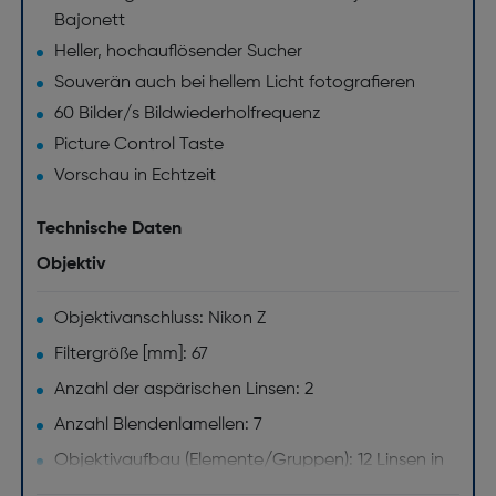
Bajonett
Heller, hochauflösender Sucher
Souverän auch bei hellem Licht fotografieren
60 Bilder/s Bildwiederholfrequenz
Picture Control Taste
Vorschau in Echtzeit
Technische Daten
Objektiv
Objektivanschluss: Nikon Z
Filtergröße [mm]: 67
Anzahl der aspärischen Linsen: 2
Anzahl Blendenlamellen: 7
Objektivaufbau (Elemente/Gruppen): 12 Linsen in
10 Gruppen (mit 1 ED-Glas-Linse und 2