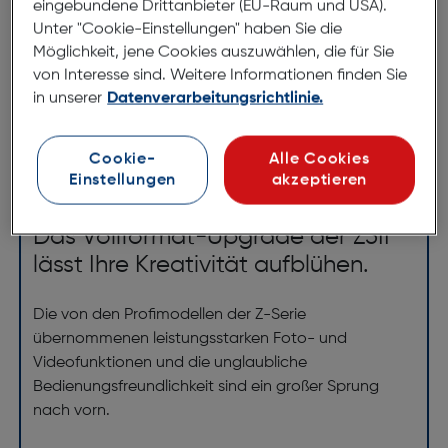
eingebundene Drittanbieter (EU-Raum und USA).
Unter "Cookie-Einstellungen" haben Sie die
*ausgenommen Objektive
Möglichkeit, jene Cookies auszuwählen, die für Sie
von Interesse sind. Weitere Informationen finden Sie
in unserer
Datenverarbeitungsrichtlinie.
Produktbeschreibung
Nikon Z5II + Z 24-105/4-7.1
Cookie-
Alle Cookies
Einstellungen
akzeptieren
ArtNr.: 180014011
Das Vollformat-Upgrade der Z5II
lässt Ihre Kreativität aufblühen.
Die von den Profimodellen der Z-Serie
übernommenen leistungsstarken Foto- und
Videofunktionen und die unglaubliche
Bedienungsfreundlichkeit sind ein großer Sprung
nach vorn.