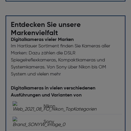
Brennweitenbereich [mm]: 12-40
Minimum Brennweite (äquivalent 35mm Kleinbild)
[mm]: 24
Entdecken Sie unsere
Maximum Brennweite (äquivalent 35mm Kleinbild)
Markenvielfalt
[mm]: 80
Digitalkameras vieler Marken
Minimale Blendenzahl: 22
Im Hartlauer Sortiment finden Sie Kameras aller
Marken: Dazu zählen die DSLR
Maximale Blendenzahl: 2,8
Spiegelreflexkameras, Kompaktkameras und
Befestigungstyp: Bajonett
Systemkameras. Von Sony über Nikon bis OM
Bildschirm
System und vielen mehr
Bildschirmtyp: TFT LCD Monitor
Digitalkameras in vielen verschiedenen
Ausführungen und Varianten von
Bildschirmdiagonale ["]: 3
Bildschirmdiagonale (cm) [cm]: 7,6
Nikon
Ausklappbarer Bildschirm: Ja
Sony
Bildschirmauflösung [dot]: 1,62 Mio.