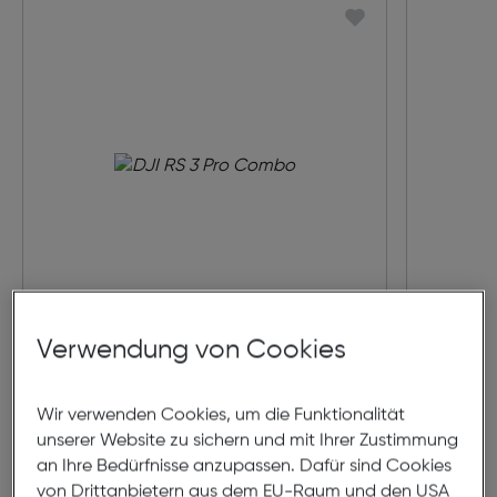
Verwendung von Cookies
DJI RS 3 Pro Combo
Wir verwenden Cookies, um die Funktionalität
Preis nach Rabatts
€ 860,00
unserer Website zu sichern und mit Ihrer Zustimmung
Ursprünglicher Preis
€ 939,00
statt
an Ihre Bedürfnisse anzupassen. Dafür sind Cookies
von Drittanbietern aus dem EU-Raum und den USA