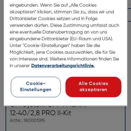
eingebunden. Wenn Sie auf „Alle Cookies
akzeptieren“ klicken, stimmen Sie zu, dass wir und
In den Warenkorb
Drittanbieter Cookies setzen und in Folge
verwenden dürfen. Diese Zustimmung umfasst auch
eine eventuelle Datenübertragung an von uns
eingebundene Drittanbieter (EU-Raum und USA).
Unter "Cookie-Einstellungen" haben Sie die
Möglichkeit, jene Cookies auszuwählen, die für Sie
von Interesse sind. Weitere Informationen finden Sie
in unserer
Datenverarbeitungsrichtlinie.
*ausgenommen Objektive
Cookie-
Alle Cookies
Einstellungen
akzeptieren
Produktbeschreibung
OM System OM-1 Mark II +
12‑40/2,8 PRO II‑Kit
ArtNr.: 180001595