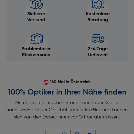
Weichzeichnung, Cross Process, Dramatischer
Ton und neun weitere Effekte, Körniger Film, Pop
Sicherer
Kostenlose
Art, 9 weitere Bildeffekte
Versand
Beratung
GPS: Nein
Anti-Staub Funktion: Ja
Dioptrienausgleichg (D-D): -4,0 bis 2,0 dpt
Problemloser
2-4 Tage
Smartphone Fernsteuerung: Ja
Rückversand
Lieferzeit
Betriebsart Kamera: Belichtungsreihe,
Selbstauslöser, Serienaufnahme, Einzelbild
Bildprozessor: TruePic X
160 Mal in Österreich
Bildsensorgröße (B x H) [mm]: 17,3x13
100% Optiker in Ihrer Nähe finden
Kamera-Typ: Systemkamera
Mit unserem einfachen Storefinder haben Sie Ihr
Sensor-Typ: 4/3'' Stacked BSI Live MOS Sensor
nächstes Hartlauer Geschäft immer im Blick und können
sich von den Expert:innen vor Ort beraten lassen.
Sensorformat: Micro Four Thirds (MFT)
Mehrfachbelichtung: Ja