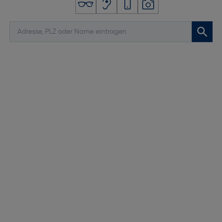
Aufnahmemodi: Belichtungsreihe, Selbstauslöser,
Serienaufnahme, Einzelbild
Verschluss
Längste Verschlusszeit mechanisch: 60s
Bulb: 30 Min.
Längste Verschlusszeit elektronisch [s]: 60
Kürzeste Verschlusszeit elektronisch [s]: 1/8000
Kürzeste Verschlusszeit mechanisch: 1/8000
Verschlusstyp: Computergesteuerter
Schlitzverschluss
Fokussierung
AF-Messfeldwahl: Mittenbetonte Messung, ESP-
Lichtmessung, Highlight, Schatten, Spotmessung
AF-Objekterkennung: Flugzeuge, Vögel,