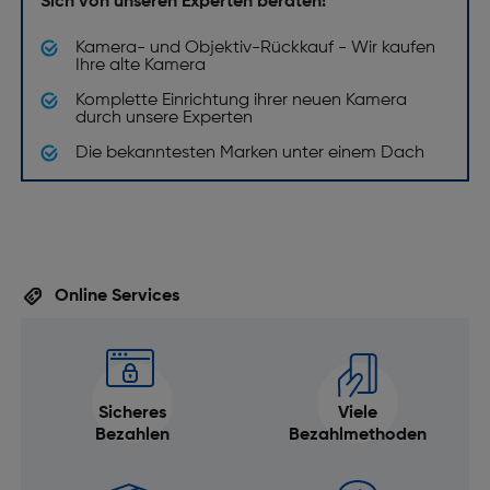
Sich von unseren Experten beraten!
Kamera- und Objektiv-Rückkauf - Wir kaufen
Sensor-Reinigungssystem: Ja
Ihre alte Kamera
Integrierter Intervall-Timer: Ja
Komplette Einrichtung ihrer neuen Kamera
durch unsere Experten
Serienbildaufnahme: max. 120,0 Bilder/s bei
höchster Auflösung und max. 219 gespeicherten
Die bekanntesten Marken unter einem Dach
Fotos, 50 Bilder/s mit C-AF
Stativgewinde: Ja
Histogramm: Ja
Weißabgleich: 2000K - 14000K
Online Services
Selbstauslöser Verzögerung [s]: 2
Eingebauter Prozessor: Ja
Live-View: Ja
Sicheres
Viele
Fotoeffekte: Bleach Bypass, Crossentwicklung,
Bezahlen
Bezahlmethoden
Lochkamera, Miniatureffekt, Portrait, Retro,
Schwarzweiss, Selektive Farbe, Sepia,