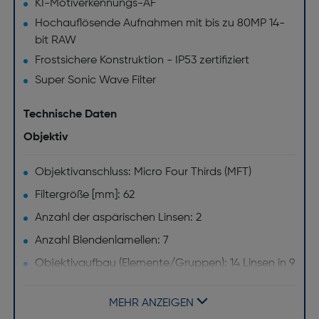
KI-Motiverkennungs-AF
Hochauflösende Aufnahmen mit bis zu 80MP 14-
bit RAW
Frostsichere Konstruktion - IP53 zertifiziert
Super Sonic Wave Filter
Technische Daten
Objektiv
Objektivanschluss: Micro Four Thirds (MFT)
Filtergröße [mm]: 62
Anzahl der aspärischen Linsen: 2
Anzahl Blendenlamellen: 7
Objektivaufbau (Elemente/Gruppen): 14 Linsen in 9
Gruppeninkl. ED und asphärische Linsen
Objektivtyp: Weitwinkel Zoom Objektiv
MEHR ANZEIGEN