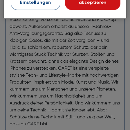
Einstellungen
akzeptieren
recyceltem Kunststoff und ist mit unserer
einzigartigen, Nanotech-veredelten Smart-
Beschichtung versehen, die Schweiß und Make-up
abweist. Außerdem erhältst du unsere 1-Jahres-
Anti-Vergilbungs­garantie. Sag also Tschüss zu
klobigen Cases, die mit der Zeit vergilben – und
Hallo zu schlankem, robustem Schutz, der dein
wichtigstes Stück Technik vor Stürzen, Stößen und
Kratzern bewahrt, ohne das elegante Design deines
iPhones zu verstecken. CARE™ ist eine verspielte,
stylishe Tech- und Lifestyle-Marke mit hochwertigen
Produkten, inspiriert von Mode, Kunst und Musik. Wir
kümmern uns um Menschen und unseren Planeten.
Wir kümmern uns um Nachhaltigkeit und um
Ausdruck deiner Persönlichkeit. Und wir kümmern uns
um deine Technik – damit sie länger lebt. Also:
Schütze deine Technik mit Stil – und zeig der Welt,
dass du CARE bist.