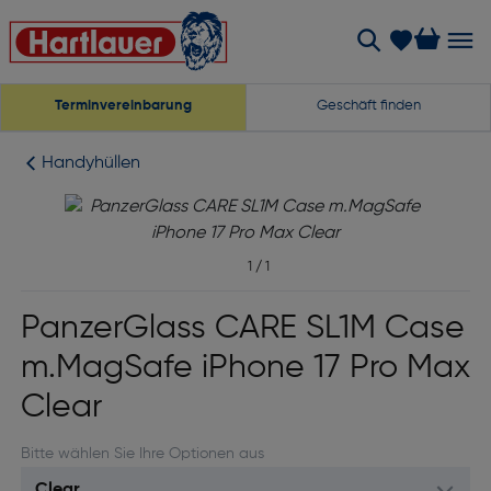
Terminvereinbarung
Geschäft finden
Handyhüllen
1
/
1
PanzerGlass CARE SL1M Case
m.MagSafe iPhone 17 Pro Max
Clear
Bitte wählen Sie Ihre Optionen aus