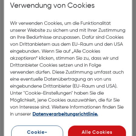
Verwendung von Cookies
Wir verwenden Cookies, um die Funktionalität
Produktbeschreibung
unserer Website zu sichern und mit Ihrer Zustimmung
an Ihre Bedürfnisse anzupassen. Dafür sind Cookies
PanzerGlass CARE SL1M Case
von Drittanbietern aus dem EU-Raum und den USA
m.MagSafe iPhone 17 Pro Max
eingebunden. Wenn Sie auf „Alle Cookies
Clear
akzeptieren“ klicken, stimmen Sie zu, dass wir und
Drittanbieter Cookies setzen und in Folge
ArtNr.: 180013619
verwenden dürfen. Diese Zustimmung umfasst auch
eine eventuelle Datenübertragung an von uns
Slimfit – starker Schutz ohne
eingebundene Drittanbieter (EU-Raum und USA).
klobiges Design!
Unter "Cookie-Einstellungen" haben Sie die
Möglichkeit, jene Cookies auszuwählen, die für Sie
Lerne unsere bisher dünnste Hülle kennen: SL1M. Die
von Interesse sind. Weitere Informationen finden Sie
neue super-slim CARE™ by PanzerGlass® Hülle für
in unserer
Datenverarbeitungsrichtlinie.
iPhones ist nur 1 Millimeter dünn – das war’s! Und
trotzdem ist sie MagSafe-kompatibel und bietet
Cookie-
Alle Cookies
verbesserten Kameraschutz. Sie besteht aus