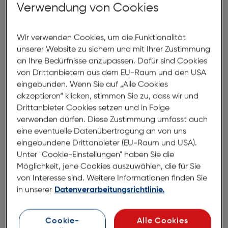
Verwendung von Cookies
Produktbeschreibung
PanzerGlass CARE Wallet Case
Wir verwenden Cookies, um die Funktionalität
Kickstand Samsung Galaxy A36 5G
unserer Website zu sichern und mit Ihrer Zustimmung
an Ihre Bedürfnisse anzupassen. Dafür sind Cookies
ArtNr.: 180013617
von Drittanbietern aus dem EU-Raum und den USA
eingebunden. Wenn Sie auf „Alle Cookies
Dieses schlanke und dennoch robuste Portemonnaie
akzeptieren“ klicken, stimmen Sie zu, dass wir und
hat eine luxuriöse, lederähnliche Haptik.
Drittanbieter Cookies setzen und in Folge
verwenden dürfen. Diese Zustimmung umfasst auch
Es ist eine stilvolle Kombination aus Schutz und
eine eventuelle Datenübertragung an von uns
Bequemlichkeit, die du in deinen Händen hältst.
eingebundene Drittanbieter (EU-Raum und USA).
Dieses schicke, lässige Portemonnaie ist mehr als nur
Unter "Cookie-Einstellungen" haben Sie die
ein Accessoire: Es lässt sich leicht öffnen und
Möglichkeit, jene Cookies auszuwählen, die für Sie
schließen und ist mit tierfreundlichem veganem
von Interesse sind. Weitere Informationen finden Sie
Leder ummantelt, das sicheren Stauraum für eine
in unserer
Datenverarbeitungsrichtlinie.
Karte bietet.
Cookie-
Alle Cookies
Vegane Lux-Leder-Handyhülle