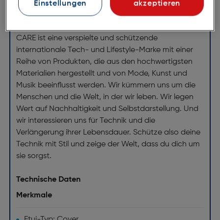
Einstellungen
akzeptieren
Verbesserter Schutz für die Kamera
Anspruchsvoll und dennoch langlebig
CARE ist eine verspielte und schützende
internationale Tech- und Lifestyle-Marke mit einer
Reihe von Produkten, die aus den hochwertigsten
Materialien hergestellt und von Mode, Kunst und
Musik beeinflusst werden. Wir kümmern uns um die
Menschen und die Welt, in der wir leben. Wir legen
Wert auf Nachhaltigkeit und Selbstdarstellung. Und
wir interessieren uns für Technik und die
Verlängerung ihrer Lebensdauer. Schütze also deine
Technik mit Stil und zeige der Welt, dass du dich um
sie sorgst.
Technische Daten
Merkmale
Etui-Typ: Cover