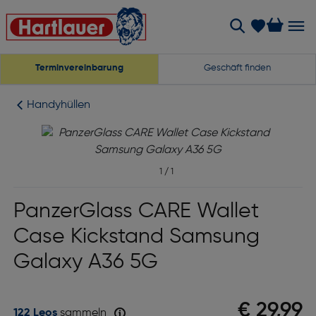
Terminvereinbarung
Geschäft finden
Handyhüllen
1
/
1
PanzerGlass CARE Wallet
Case Kickstand Samsung
Galaxy A36 5G
€ 29,99
122 Leos
sammeln