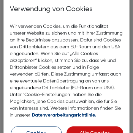
Verwendung von Cookies
PanzerGlass Glas Safe Ultra-
Wide-Fit Xiaomi 15C 4G/5G
Wir verwenden Cookies, um die Funktionalität
ArtNr.: 180012668
unserer Website zu sichern und mit Ihrer Zustimmung
an Ihre Bedürfnisse anzupassen. Dafür sind Cookies
SAFE. ist echt. SAFE. ist für dich.
von Drittanbietern aus dem EU-Raum und den USA
eingebunden. Wenn Sie auf „Alle Cookies
SAFE. ist für Missgeschicke auf der Tanzfläche,
akzeptieren“ klicken, stimmen Sie zu, dass wir und
schiefgegangene Selfies und alltägliches Fummeln,
Drittanbieter Cookies setzen und in Folge
Fallenlassen und Zerbrechen des Displays. Dieser
verwenden dürfen. Diese Zustimmung umfasst auch
SAFE. by PanzerGlass Displayschutz aus 60 %
eine eventuelle Datenübertragung an von uns
recyceltem Material wirkt wie ein Airbag, der dein
eingebundene Drittanbieter (EU-Raum und USA).
Display vor Stößen und Kratzern schützt, ohne die
Unter "Cookie-Einstellungen" haben Sie die
Funktionalität und das Aussehen deines Geräts zu
Möglichkeit, jene Cookies auszuwählen, die für Sie
beeinträchtigen. Sie hat sogar eine wischfeste
von Interesse sind. Weitere Informationen finden Sie
Beschichtung, die Spuren von Fingerabdrücken und
in unserer
Datenverarbeitungsrichtlinie.
Fett reduziert. Kannst du es fühlen? Liebe liegt in der
Luft. Liebe für Telefone und den Planeten. Das ist der