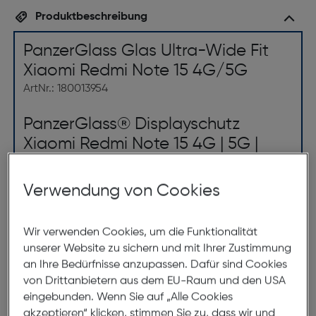
Produktbeschreibung
PanzerGlass Glas Ultra-Wide Fit
Xiaomi Redmi Note 15 4G/5G
ArtNr.: 180013954
PanzerGlass® Displayschutz
Xiaomi Redmi Note 15 4G | 5G |
Ultra-Wide Fit
Verwendung von Cookies
Private Nachrichten. Bankverbindung. PIN-Codes.
Mit diesem Displayschutz von PanzerGlass® sind
Wir verwenden Cookies, um die Funktionalität
deine persönlichen Daten sicher vor den neugierigen
unserer Website zu sichern und mit Ihrer Zustimmung
Blicken deiner Sitznachbarn im Zug, im Café oder im
an Ihre Bedürfnisse anzupassen. Dafür sind Cookies
Büro. Der speziell entwickelte Sichtschutzfilter macht
von Drittanbietern aus dem EU-Raum und den USA
den Inhalt deines Displays für alle außer dir praktisch
eingebunden. Wenn Sie auf „Alle Cookies
unsichtbar. Außerdem ist er mit einer wischfesten
akzeptieren“ klicken, stimmen Sie zu, dass wir und