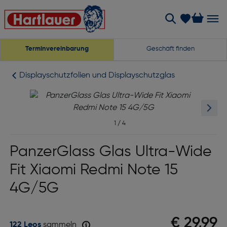
Terminvereinbarung
Geschäft finden
Displayschutzfolien und Displayschutzglas
1
/
4
PanzerGlass Glas Ultra-Wide
Fit Xiaomi Redmi Note 15
4G/5G
€ 29,99
122 Leos
sammeln