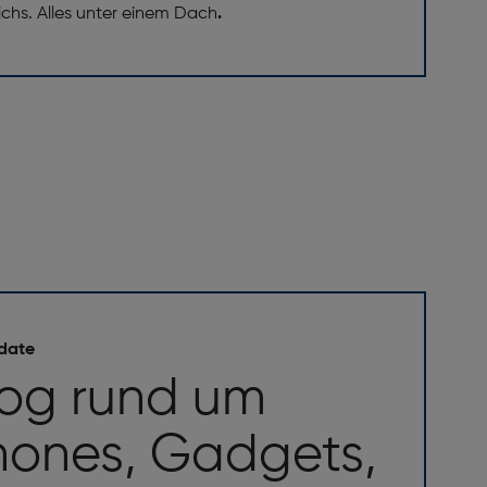
eichs. Alles unter einem Dach
.
 date
log rund um
ones, Gadgets,