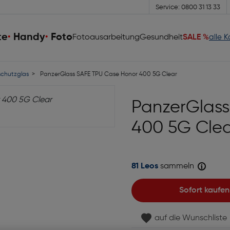
Service: 0800 31 13 33
te
Handy
Foto
Fotoausarbeitung
Gesundheit
SALE %
alle 
schutzglas
PanzerGlass SAFE TPU Case Honor 400 5G Clear
PanzerGlass
400 5G Cle
81 Leos
sammeln
Sofort kaufen
auf die Wunschliste