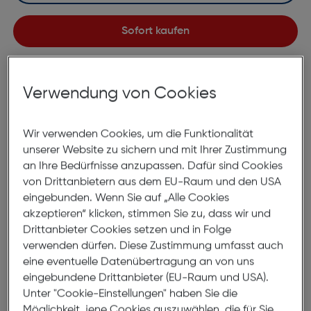
Sofort kaufen
merken
Verwendung von Cookies
Lagernd | 2 bis 3 Werktage Lieferzeit
Nach Hause liefern
Selbstabholung in
Verfügbarkeit prüfen
Wir verwenden Cookies, um die Funktionalität
unserer Website zu sichern und mit Ihrer Zustimmung
an Ihre Bedürfnisse anzupassen. Dafür sind Cookies
Produktbeschreibung
von Drittanbietern aus dem EU-Raum und den USA
eingebunden. Wenn Sie auf „Alle Cookies
Polar Armband 20mm S-L Snap
akzeptieren“ klicken, stimmen Sie zu, dass wir und
mint
Drittanbieter Cookies setzen und in Folge
verwenden dürfen. Diese Zustimmung umfasst auch
ArtNr.: 590106372
eine eventuelle Datenübertragung an von uns
eingebundene Drittanbieter (EU-Raum und USA).
POLAR SNAP&SLIP-
Unter "Cookie-Einstellungen" haben Sie die
SILIKONARMBAND
Möglichkeit, jene Cookies auszuwählen, die für Sie