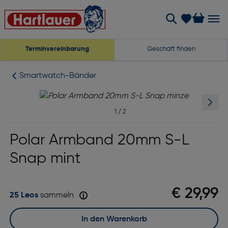
Terminvereinbarung
Geschäft finden
Smartwatch-Bänder
1
/
2
Polar Armband 20mm S-L
Snap mint
€ 29,99
25 Leos
sammeln
In den Warenkorb