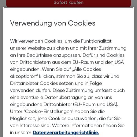
Sofort kaufen
merken
Verwendung von Cookies
6 bis 8 Werktage Lieferzeit
Nach Hause liefern
Wir verwenden Cookies, um die Funktionalität
Selbstabholung in
Verfügbarkeit prüfen
unserer Website zu sichern und mit Ihrer Zustimmung
an Ihre Bedürfnisse anzupassen. Dafür sind Cookies
von Drittanbietern aus dem EU-Raum und den USA
Produktbeschreibung
eingebunden. Wenn Sie auf „Alle Cookies
akzeptieren“ klicken, stimmen Sie zu, dass wir und
Polar Ladegerät USB-C
Drittanbieter Cookies setzen und in Folge
ArtNr.: 590097034
verwenden dürfen. Diese Zustimmung umfasst auch
eine eventuelle Datenübertragung an von uns
Lade deine Sportuhr Polar Grit X, Polar Vantage
eingebundene Drittanbieter (EU-Raum und USA).
Unter "Cookie-Einstellungen" haben Sie die
oder Polar Ignite mit dem USB-Kabel auf.
Möglichkeit, jene Cookies auszuwählen, die für Sie
von Interesse sind. Weitere Informationen finden Sie
Du kannst es auch zum Synchronisieren deiner
in unserer
Datenverarbeitungsrichtlinie.
Trainings- und Aktivitätsdaten mit dem Polar Flow