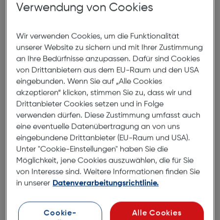
So einfach ist das mit dem Polaroid Hi-Print 2x3
Verwendung von Cookies
Drucker- und Patronenset. Ein Bluetooth®-
Taschenfotodrucker, der die Bilder Ihres Telefons in
Wir verwenden Cookies, um die Funktionalität
echte, hochwertige Ausdrucke umwandelt, die Sie
unserer Website zu sichern und mit Ihrer Zustimmung
abziehen und aufkleben können, was (und wen) Sie
an Ihre Bedürfnisse anzupassen. Dafür sind Cookies
möchten. Nur kompatibel mit der Polaroid Hi·Print
von Drittanbietern aus dem EU-Raum und den USA
2x3 Papierkassette.
eingebunden. Wenn Sie auf „Alle Cookies
akzeptieren“ klicken, stimmen Sie zu, dass wir und
Polaroid Hi-Print
Drittanbieter Cookies setzen und in Folge
verwenden dürfen. Diese Zustimmung umfasst auch
Jetzt zu 30 % aus recycelten Materialien
eine eventuelle Datenübertragung an von uns
hergestellt –
eingebundene Drittanbieter (EU-Raum und USA).
Wiederaufladbare Batterie -
Unter "Cookie-Einstellungen" haben Sie die
Möglichkeit, jene Cookies auszuwählen, die für Sie
Funktioniert mit der Polaroid Hi·Print 2x3
von Interesse sind. Weitere Informationen finden Sie
Papierkassette
in unserer
Datenverarbeitungsrichtlinie.
Kompatibel mit iPhone und Android™
Bitte beachten Sie, dass diesem Produkt kein USB-
C-Kabel beiliegt. Jedes USB-C-Kabel wäre mit
Cookie-
Alle Cookies