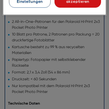
Einstellungen
akzeptieren
dem Polaroid Hi-Print kompatibel.
2x3-Papierkassette – 20 Blatt
2 All-in-One-Patronen für den Polaroid Hi·Print 2x3
Pocket Photo Printer
10 Blatt pro Patrone, 2 Patronen pro Packung = 20
druckfertige Fotoblätter
Kartusche besteht zu 99 % aus recycelten
Materialien
Papiertyp: Fotopapier mit selbstklebender
Rückseite
Format: 2,1 x 3,4 Zoll (54 x 86 mm)
Druckzeit: < 60 Sekunden
Nur kompatibel mit dem Polaroid Hi·Print 2x3
Pocket Photo Printer
Technische Daten