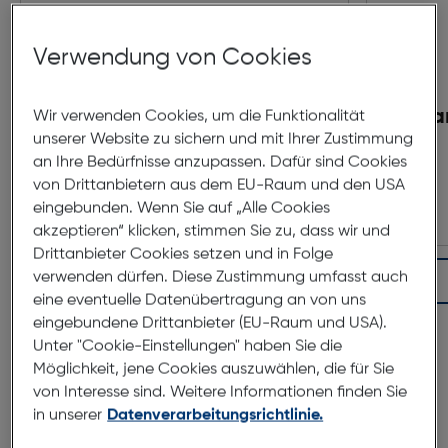
Verwendung von Cookies
Polaroid Now Plus Gen. 3
Pola
Wir verwenden Cookies, um die Funktionalität
unserer Website zu sichern und mit Ihrer Zustimmung
koralle
an Ihre Bedürfnisse anzupassen. Dafür sind Cookies
€ 149,99
von Drittanbietern aus dem EU-Raum und den USA
eingebunden. Wenn Sie auf „Alle Cookies
akzeptieren“ klicken, stimmen Sie zu, dass wir und
Drittanbieter Cookies setzen und in Folge
verwenden dürfen. Diese Zustimmung umfasst auch
In den Warenkorb
eine eventuelle Datenübertragung an von uns
eingebundene Drittanbieter (EU-Raum und USA).
Unter "Cookie-Einstellungen" haben Sie die
Möglichkeit, jene Cookies auszuwählen, die für Sie
von Interesse sind. Weitere Informationen finden Sie
in unserer
Datenverarbeitungsrichtlinie.