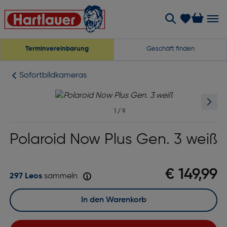
Terminvereinbarung
Geschäft finden
Sofortbildkameras
1
/
9
Polaroid Now Plus Gen. 3 weiß
€ 149,99
297 Leos
sammeln
In den Warenkorb