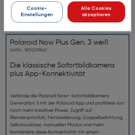
*ausgenommen Objektive
Cookie-
Alle Cookies
Einstellungen
akzeptieren
Produktbeschreibung
Polaroid Now Plus Gen. 3 weiß
ArtNr.: 180009662
Die klassische Sofortbildkamera
plus App-Konnektivität
Verbinde die Polaroid Now+ Sofortbildkamera
Generation 3 mit der Polaroid App und profitiere von
noch mehr kreativer Power. Zugriff auf
Blendenpriorität, Fernbedienung, Doppelbelichtung,
Selbstauslöser, manuellen Modus und mehr.
Kombiniere diese Konnektivität mit einem