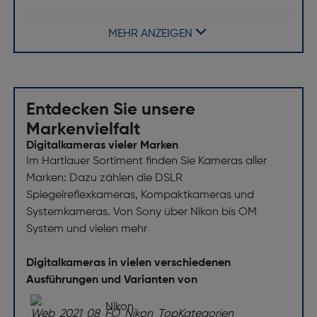
Selbstauslöser: Ja
MEHR ANZEIGEN
Fokuseinstellung: Auto
Produktfarbe: Weiß
Gewicht und Abmessungen
Entdecken Sie unsere
Breite [mm]: 150,2
Markenvielfalt
Tiefe [mm]: 112,2
Digitalkameras vieler Marken
Im Hartlauer Sortiment finden Sie Kameras aller
Höhe [mm]: 96
Marken: Dazu zählen die DSLR
Gewicht [g]: 452
Spiegelreflexkameras, Kompaktkameras und
Leistung
Systemkameras. Von Sony über Nikon bis OM
System und vielen mehr
Batterietechnologie: Lithium-Ionen
Digitalkameras in vielen verschiedenen
Batteriebetrieben: Nein
Ausführungen und Varianten von
Akku-/Batterietyp: Lithium-Ionen-Akku
Nikon
Akku: Ja