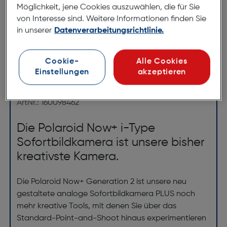
Möglichkeit, jene Cookies auszuwählen, die für Sie
von Interesse sind. Weitere Informationen finden Sie
in unserer
Datenverarbeitungsrichtlinie.
*ausgenommen Objektive
Cookie-
Alle Cookies
Produktbeschreibung
Einstellungen
akzeptieren
Polaroid Now Plus R Gen. 2 weiss
ArtNr.: 160098462
Die Polaroid Now+ i-Type
Sofortbildkamera ist unsere bisher
kreativste Kamera.
Die Polaroid Now+ Generation 2 ist unsere neu
gestaltete analoge Sofortbildkamera PLUS noch
mehr kreative Tools, mit denen Sie über das
Standard-Point-and-Shoot hinaus experimentieren