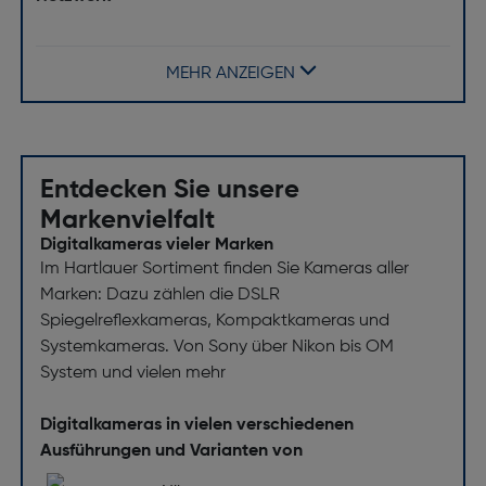
Bluetooth: Nein
MEHR ANZEIGEN
Technische Details
Selbstauslöser: Ja
Filmgröße [mm]: 107x88
Entdecken Sie unsere
Fokuseinstellung: Auto
Markenvielfalt
Produktfarbe: Schwarz, Weiß
Digitalkameras vieler Marken
Im Hartlauer Sortiment finden Sie Kameras aller
Eingebautes Mikrofon: Nein
Marken: Dazu zählen die DSLR
Gewicht und Abmessungen
Spiegelreflexkameras, Kompaktkameras und
Systemkameras. Von Sony über Nikon bis OM
Breite [mm]: 150,2
System und vielen mehr
Tiefe [mm]: 112,2
Digitalkameras in vielen verschiedenen
Höhe [mm]: 94
Ausführungen und Varianten von
Gewicht [g]: 456