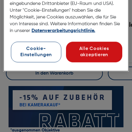
eingebundene Drittanbieter (EU-Raum und USA).
Unter "Cookie-Einstellungen" haben Sie die
Möglichkeit, jene Cookies auszuwählen, die für Sie
von Interesse sind. Weitere Informationen finden Sie
Polaroid i-Type Color x40
Pol
in unserer
Datenverarbeitungsrichtlinie.
Pack
€ 84,99
Cookie-
Alle Cookies
Einstellungen
akzeptieren
In den Warenkorb
*ausgenommen Objektive