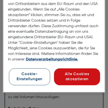
von Drittanbietern aus dem EU-Raum und den USA
Polaroid Tasche für GO schwarz
eingebunden. Wenn Sie auf „Alle Cookies
ArtNr.: 260066773
akzeptieren“ klicken, stimmen Sie zu, dass wir und
Drittanbieter Cookies setzen und in Folge
Bewahren Sie Ihre Polaroid Go-
verwenden dürfen. Diese Zustimmung umfasst auch
eine eventuelle Datenübertragung an von uns
Kamera sicher und stilvoll auf.
eingebundene Drittanbieter (EU-Raum und USA).
Unter "Cookie-Einstellungen" haben Sie die
Die Polaroid Go Kameratasche hält Ihre Kamera fest
Möglichkeit, jene Cookies auszuwählen, die für Sie
an Ort und Stelle und lässt sich einfach an Ihrer
von Interesse sind. Weitere Informationen finden Sie
Tasche oder Gürtelschlaufe befestigen. In Rot, Weiß
in unserer
Datenverarbeitungsrichtlinie.
und Schwarz. Kamera nicht enthalten. Hülle nur
kompatibel mit der Polaroid Go Kamera.
Cookie-
Alle Cookies
Einstellungen
akzeptieren
Die Polaroid Go Kameratasche wurde entwickelt, um
Ihren kleinen kreativen Partner perfekt zu schützen.
Robust und leicht, hält es Ihre Kamera sicher, ohne
zu viel Volumen hinzuzufügen.