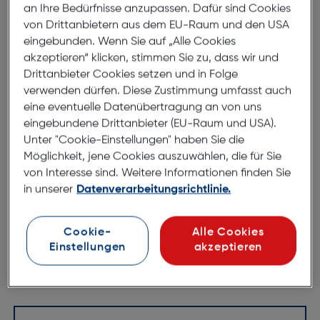
PopSockets PopGrip
an Ihre Bedürfnisse anzupassen. Dafür sind Cookies
von Drittanbietern aus dem EU-Raum und den USA
eingebunden. Wenn Sie auf „Alle Cookies
hält Dein Smartphone fest im Griff
akzeptieren“ klicken, stimmen Sie zu, dass wir und
Handyhalterung einfach aufkleben und ausziehen
Drittanbieter Cookies setzen und in Folge
einhändig Nachrichten schreiben & gelungene
verwenden dürfen. Diese Zustimmung umfasst auch
Selfies schießen
eine eventuelle Datenübertragung an von uns
ideal als Stativ
eingebundene Drittanbieter (EU-Raum und USA).
Unter "Cookie-Einstellungen" haben Sie die
zum Schauen von Videos
Möglichkeit, jene Cookies auszuwählen, die für Sie
PopTop ist austauschbar
von Interesse sind. Weitere Informationen finden Sie
PopTop abnehmbar – kompatibel mit kabellosem
in unserer
Datenverarbeitungsrichtlinie.
laden
Kompatibel mit PopSockets Halterungen (Mount,
Cookie-
Alle Cookies
Vent Mount etc.
Einstellungen
akzeptieren