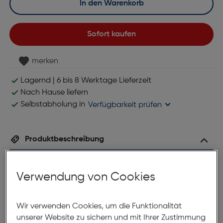
In den Warenkorb
Sofort kaufen
merken
Lagernd | 6 bis 8 Werktage Lieferzeit
Nach Hause liefern
Selbstabholung in
Verfügbarkeit prüfen
Produktbeschreibung
PopSockets PopGrip Tres chic
Verwendung von Cookies
Knurled Texture Black
ArtNr.: 620945624
Wir verwenden Cookies, um die Funktionalität
Phone Better – mit dem
unserer Website zu sichern und mit Ihrer Zustimmung