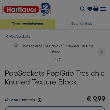
Terminvereinbarung
Geschäft finden
PopSockets
1
/
7
PopSockets PopGrip Tres chic
Knurled Texture Black
€ 9,99
41 Leos
sammeln