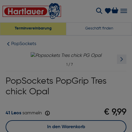
Terminvereinbarung
Geschäft finden
PopSockets
1
/
7
PopSockets PopGrip Tres
chick Opal
€ 9,99
41 Leos
sammeln
In den Warenkorb