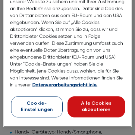
unserer Website zu sichern und mit Ihrer Zustimmung
an Ihre Bedürfnisse anzupassen. Dafür sind Cookies
hält Dein Smartphone fest im Griff
von Drittanbietern aus dem EU-Raum und den USA
Handyhalterung einfach aufkleben und ausziehen
eingebunden. Wenn Sie auf „Alle Cookies
einhändig Nachrichten schreiben & gelungene
akzeptieren“ klicken, stimmen Sie zu, dass wir und
Selfies schießen
Drittanbieter Cookies setzen und in Folge
verwenden dürfen. Diese Zustimmung umfasst auch
ideal als Stativ- zum Schauen von Videos
eine eventuelle Datenübertragung an von uns
PopTop ist austauschbar
eingebundene Drittanbieter (EU-Raum und USA).
PopTop abnehmbar – kompatibel mit kabellosem
Unter "Cookie-Einstellungen" haben Sie die
laden
Möglichkeit, jene Cookies auszuwählen, die für Sie
Kompatibel mit PopSockets Halterungen (Mount,
von Interesse sind. Weitere Informationen finden Sie
Vent Mount etc.)
in unserer
Datenverarbeitungsrichtlinie.
Technische Daten
Cookie-
Alle Cookies
Design
Einstellungen
akzeptieren
Produktfarbe: Mehrfarbig
Handy-Gerätetyp: Handy/Smartphone,