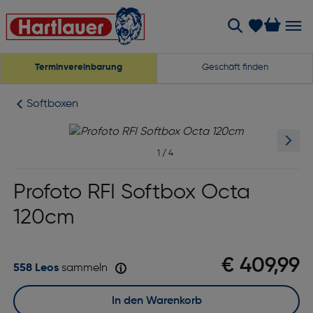
Terminvereinbarung
Geschäft finden
Softboxen
1
/
4
Profoto RFI Softbox Octa
120cm
€ 409,99
558 Leos
sammeln
In den Warenkorb