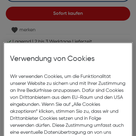
Sofort kaufen
merken
Lagernd | 2 bis 3 Werktage Lieferzeit
Nach Hause liefern
Selbstabholung in
Verfügbarkeit prüfen
Verwendung von Cookies
Wir verwenden Cookies, um die Funktionalität
unserer Website zu sichern und mit Ihrer Zustimmung
an Ihre Bedürfnisse anzupassen. Dafür sind Cookies
von Drittanbietern aus dem EU-Raum und den USA
eingebunden. Wenn Sie auf „Alle Cookies
*ausgenommen Objektive
akzeptieren“ klicken, stimmen Sie zu, dass wir und
Drittanbieter Cookies setzen und in Folge
verwenden dürfen. Diese Zustimmung umfasst auch
Produktbeschreibung
eine eventuelle Datenübertragung an von uns