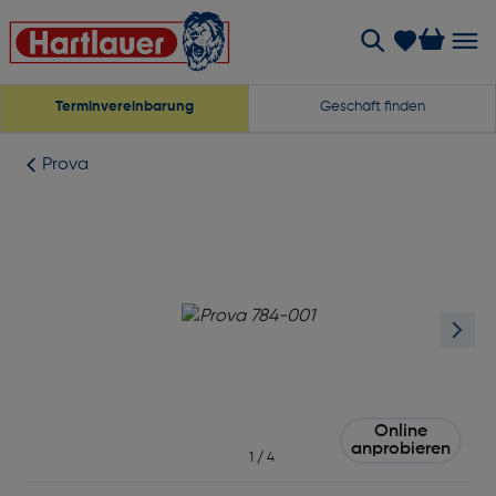
Terminvereinbarung
Geschäft finden
Prova
Online
anprobieren
1
/
4