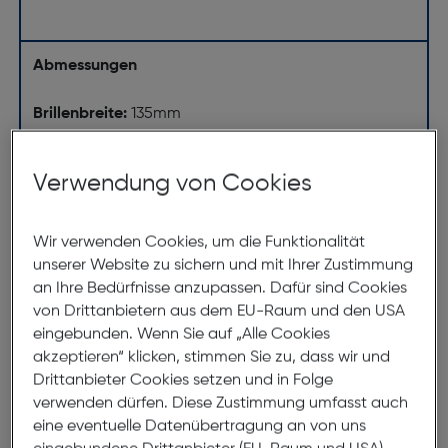
Abmessungen
Brillenbreite:
135mm
Steg:
17mm
Glasbreite:
52mm
Verwendung von Cookies
Bügellänge:
140mm
(individuell ausrichtbar)
Wir verwenden Cookies, um die Funktionalität
unserer Website zu sichern und mit Ihrer Zustimmung
135mm
an Ihre Bedürfnisse anzupassen. Dafür sind Cookies
von Drittanbietern aus dem EU-Raum und den USA
eingebunden. Wenn Sie auf „Alle Cookies
akzeptieren“ klicken, stimmen Sie zu, dass wir und
Drittanbieter Cookies setzen und in Folge
verwenden dürfen. Diese Zustimmung umfasst auch
eine eventuelle Datenübertragung an von uns