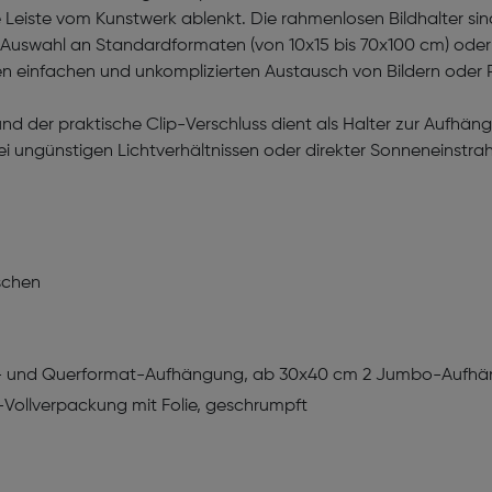
 Leiste vom Kunstwerk ablenkt. Die rahmenlosen Bildhalter si
iter Auswahl an Standardformaten (von 10x15 bis 70x100 cm) od
n einfachen und unkomplizierten Austausch von Bildern oder 
nd der praktische Clip-Verschluss dient als Halter zur Aufh
Bei ungünstigen Lichtverhältnissen oder direkter Sonneneinstra
schen
ch- und Querformat-Aufhängung, ab 30x40 cm 2 Jumbo-Aufhä
-Vollverpackung mit Folie, geschrumpft