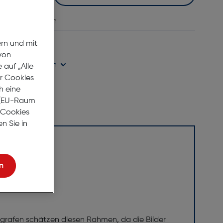
vergleichen
age Lieferzeit
ern und mit
von
ügbarkeit prüfen
auf „Alle
er Cookies
h eine
r (EU-Raum
e Cookies
n Sie in
n
grafen schätzen diesen Rahmen, da die Bilder