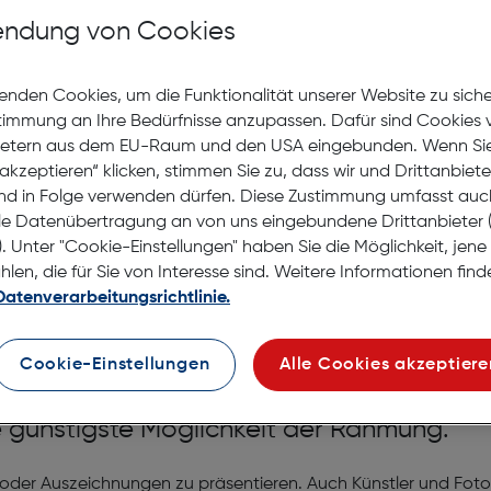
ndung von Cookies
auf die Wunschliste
Lagernd | 2 bis 3 Werkt
enden Cookies, um die Funktionalität unserer Website zu sich
Nach Hause liefern
stimmung an Ihre Bedürfnisse anzupassen. Dafür sind Cookies 
Selbstabholung in
Verf
ietern aus dem EU-Raum und den USA eingebunden. Wenn Sie 
akzeptieren“ klicken, stimmen Sie zu, dass wir und Drittanbiet
nd in Folge verwenden dürfen. Diese Zustimmung umfasst auc
le Datenübertragung an von uns eingebundene Drittanbiete
. Unter "Cookie-Einstellungen" haben Sie die Möglichkeit, jen
en, die für Sie von Interesse sind. Weitere Informationen finde
Datenverarbeitungsrichtlinie.
40x60cm Reflex
Cookie-Einstellungen
Alle Cookies akzeptiere
ie günstigste Möglichkeit der Rahmung.
oder Auszeichnungen zu präsentieren. Auch Künstler und Foto