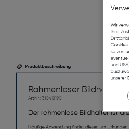
Verwe
Wir verw
Ihrer Zu
Drittanb
Cookies 
setzen u
eventuel
und USA)
Produktbeschreibung
auszuwähl
unserer
Rahmenloser Bildhalter 
ArtNr.: 310418190
Der rahmenlose Bildhalter ist d
Häufige Anwendung findet dieser, um Urkunden 