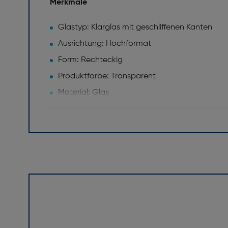
Merkmale
Glastyp: Klarglas mit geschliffenen Kanten
Ausrichtung: Hochformat
Form: Rechteckig
Produktfarbe: Transparent
Material: Glas
Gewicht und Abmessungen
Dicke [mm]: 10
Höhe [mm]: 600