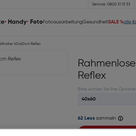
Service: 0800 31 13 33
te
Handy
Foto
Fotoausarbeitung
Gesundheit
SALE %
alle 
ldhalter 40x60cm Reflex
Rahmenloser
Reflex
Bitte wählen Sie Ihre Optione
62 Leos
sammeln
Sofort kaufen