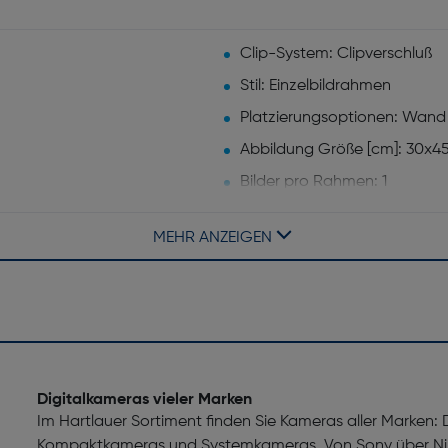
Clip-System: Clipverschluß
Stil: Einzelbildrahmen
Platzierungsoptionen: Wand
Abbildung Größe [cm]: 30x4
Bilder pro Rahmen: 1
MEHR ANZEIGEN
Breite [mm]: 400
Digitalkameras vieler Marken
Im Hartlauer Sortiment finden Sie Kameras aller Marken:
Kompaktkameras und Systemkameras. Von Sony über Nik