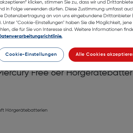
akzeptieren“ klicken, stimmen Sie zu, dass wir und Drittanbiet
Lagernd | 2 bis 3 Werkt
nd in Folge verwenden dürfen. Diese Zustimmung umfasst auc
Nach Hause liefern
le Datenübertragung an von uns eingebundene Drittanbiete
Selbstabholung in
Verf
. Unter "Cookie-Einstellungen" haben Sie die Möglichkeit, jen
en, die für Sie von Interesse sind. Weitere Informationen finde
Datenverarbeitungsrichtlinie.
Cookie-Einstellungen
Alle Cookies akzeptiere
Mercury Free 6er Hörgerätebatter
uft Hörgerätebatterien