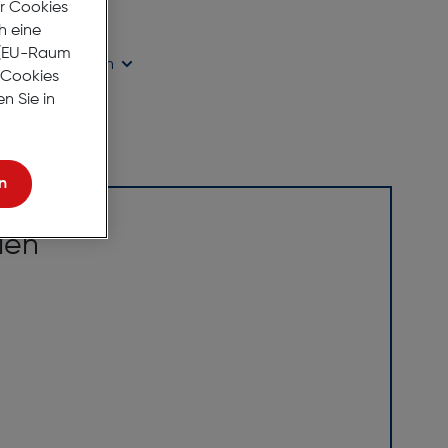
er Cookies
age Lieferzeit
h eine
r (EU-Raum
ügbarkeit prüfen
e Cookies
n Sie in
n
ien