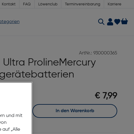
Kontakt
FAQ
Löwenclub
Terminvereinbarung
Karriere
Kategorien
ArtNr.: 930000365
Ultra ProlineMercury
rgerätebatterien
€ 7,99
In den Warenkorb
ern und mit
von
auf „Alle