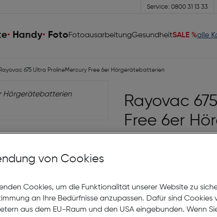
Service: 0800 31 13 33
te
Handy
Foto
Fotoausarbeitung
Gesundheit
SALE %
alle 
ayovac 675 Ultra ProlineMercury Free 6er Hörgerätebatterien
Rayovac 675 
Free 6er Hö
ndung von Cookies
49 Leos
sammeln
Sofort kaufen
enden Cookies, um die Funktionalität unserer Website zu sich
stimmung an Ihre Bedürfnisse anzupassen. Dafür sind Cookies 
auf die Wunschliste
ietern aus dem EU-Raum und den USA eingebunden. Wenn Sie 