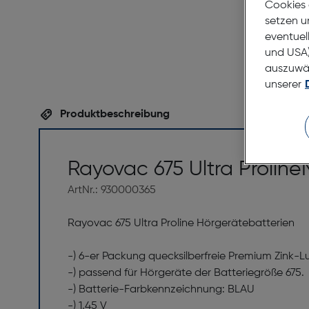
Cookies 
setzen u
eventuel
und USA)
auszuwähl
unserer
Produktbeschreibung
Rayovac 675 Ultra Proline
ArtNr.: 930000365
Rayovac 675 Ultra Proline Hörgerätebatterien
-) 6-er Packung quecksilberfreie Premium Zink-L
-) passend für Hörgeräte der Batteriegröße 675.
-) Batterie-Farbkennzeichnung: BLAU
-) 1,45 V