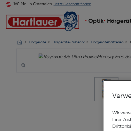
160 Mal in Österreich
Jetzt Geschäft finden
Optik
Hörgerä
Hörgeräte
Hörgeräte-Zubehör
Hörgerätebatterien
R
Verwe
Wir verw
Ihrer Zu
Drittanb