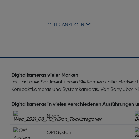
MEHR ANZEIGEN
Wasserdicht bis [m]: 5
k, Serienbild
Bildprozessor: All Winner V53
Digitalkameras vieler Marken
Im Hartlauer Sortiment finden Sie Kameras aller Marken:
Kompaktkameras und Systemkameras. Von Sony über Nik
Akku-/Batterietyp: Lithium-
Digitalkameras in vielen verschiedenen Ausführungen 
Akku-/Batteriespannung [V]:
Nikon
OM System
Megapixel insgesamt [MP]: 13