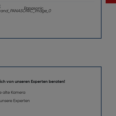
PEG
Panasonic
2 x 71 x 27
ich von unseren Experten beraten!
e alte Kamera
 unsere Experten