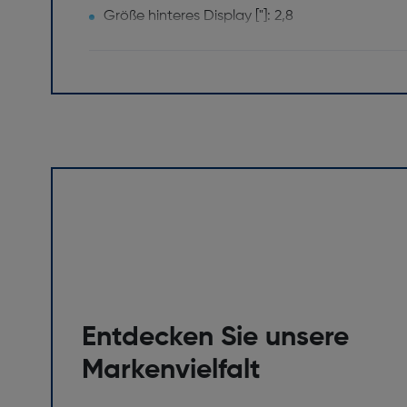
Größe hinteres Display ["]: 2,8
Design
Produktfarbe: Orange
Internationale Schutzart (IP-Code): IPX8
Merkmale
Bildstile: Zeitlupe, Loop, Time-Lapse, Automati
Energie
Akku-/Batteriekapazität [mAh]: 1200
Batteriekapazität [Wh]: 4,44
Entdecken Sie unsere
Bildqualität
Markenvielfalt
Sensor-Typ: CMOS