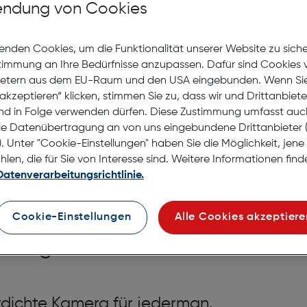
Nach Hause liefern
ndung von Cookies
Selbstabholung in
Verf
enden Cookies, um die Funktionalität unserer Website zu sich
stimmung an Ihre Bedürfnisse anzupassen. Dafür sind Cookies 
ietern aus dem EU-Raum und den USA eingebunden. Wenn Sie 
akzeptieren“ klicken, stimmen Sie zu, dass wir und Drittanbiet
nd in Folge verwenden dürfen. Diese Zustimmung umfasst auc
le Datenübertragung an von uns eingebundene Drittanbiete
. Unter "Cookie-Einstellungen" haben Sie die Möglichkeit, jen
en, die für Sie von Interesse sind. Weitere Informationen finde
Datenverarbeitungsrichtlinie.
Cookie-Einstellungen
Alle Cookies akzeptiere
e orange
erdichte Kamera für jederman.