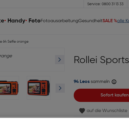
Service: 0800 31 13 33
te
Handy
Foto
Fotoausarbeitung
Gesundheit
SALE %
alle 
ne 64 Selfie orange
Rollei Sport
94 Leos
sammeln
Sofort kaufen
auf die Wunschliste
Lagernd | 2 bis 3 Werkt