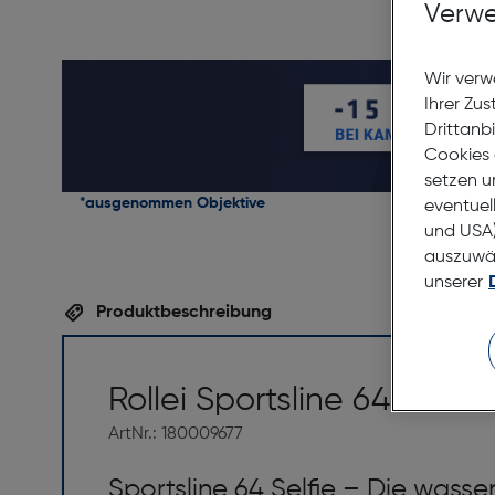
Verwe
Wir verw
Ihrer Zu
Drittanb
Cookies 
setzen u
*ausgenommen Objektive
eventuel
und USA)
auszuwähl
unserer
Produktbeschreibung
Rollei Sportsline 64 Selfi
ArtNr.: 180009677
Sportsline 64 Selfie – Die wass