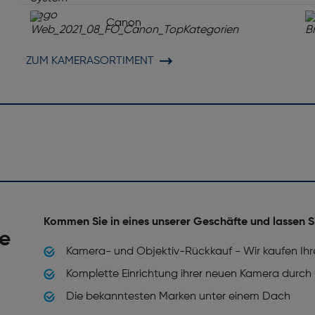
12)
Unterstützte Bildformate: J
Canon
ZUM KAMERASORTIMENT
30FPS)
HD-Typ: 4K
Abmessungen (BxTxH) [mm]: 11
Kommen Sie in eines unserer Geschäfte und lassen S
he
Kamera- und Objektiv-Rückkauf - Wir kaufen Ihr
Komplette Einrichtung ihrer neuen Kamera durch
Die bekanntesten Marken unter einem Dach