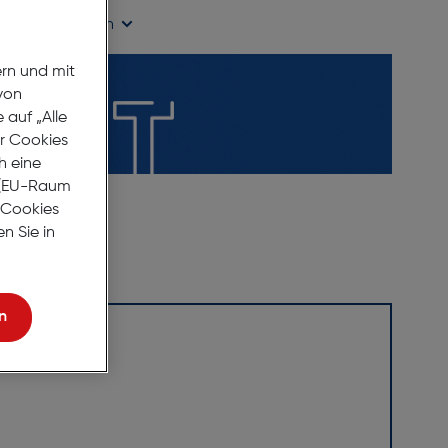
ügbarkeit prüfen
ern und mit
von
auf „Alle
er Cookies
h eine
r (EU-Raum
e Cookies
n Sie in
n