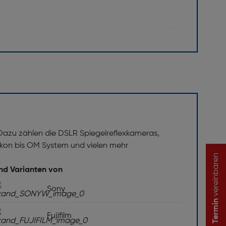
6
 Dazu zählen die DSLR Spiegelreflexkameras,
on bis OM System und vielen mehr
vereinbaren
ion Akku
und Varianten von
 3,7
Sony
Termin
Fujifilm