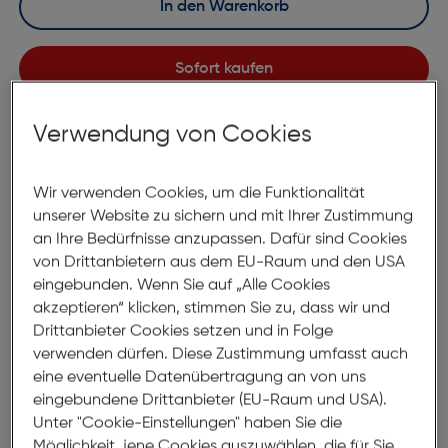
In den Warenkorb
Sofort kaufen
merken
vergleichen
Verwendung von Cookies
Lagernd | 2 bis 3 Werktage Lieferzeit
Nach Hause liefern
Wir verwenden Cookies, um die Funktionalität
Selbstabholung in
Verfügbarkeit prüfen
unserer Website zu sichern und mit Ihrer Zustimmung
an Ihre Bedürfnisse anzupassen. Dafür sind Cookies
von Drittanbietern aus dem EU-Raum und den USA
Produktbeschreibung
eingebunden. Wenn Sie auf „Alle Cookies
akzeptieren“ klicken, stimmen Sie zu, dass wir und
Samsung Band 20mm Sport
Drittanbieter Cookies setzen und in Folge
Armband Silikon Grau
verwenden dürfen. Diese Zustimmung umfasst auch
eine eventuelle Datenübertragung an von uns
ArtNr.: 590113916
eingebundene Drittanbieter (EU-Raum und USA).
Unter "Cookie-Einstellungen" haben Sie die
Kompatibilität
Möglichkeit, jene Cookies auszuwählen, die für Sie