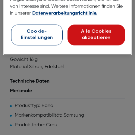
Kompatible Modelle Gear Sport
von Interesse sind. Weitere Informationen finden Sie
in unserer
Datenverarbeitungsrichtlinie.
Generelle Eigenschaften
Lieferumfang Gear Sport Band
Typ M (130- 195 mm)
Cookie-
Alle Cookies
Einstellungen
akzeptieren
Abmessung und Gewicht
Abmessungen (BxHxT) 28,5x143,5x11,4 mm
Gewicht 16 g
Material Silikon, Edelstahl
Technische Daten
Merkmale
Produkttyp: Band
Markenkompatibilität: Samsung
Produktfarbe: Grau