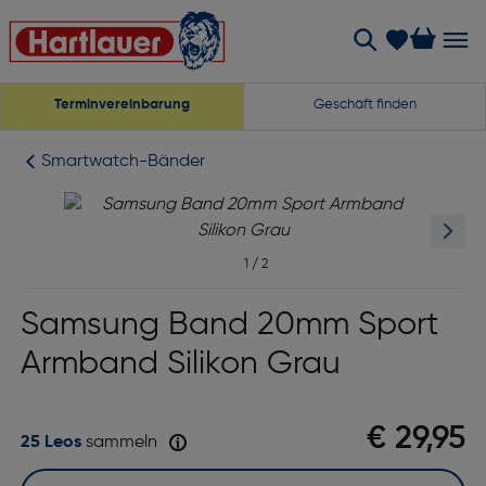
Terminvereinbarung
Geschäft finden
Smartwatch-Bänder
1
/
2
Samsung Band 20mm Sport
Armband Silikon Grau
€ 29,95
25 Leos
sammeln