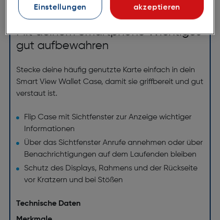
während das Case geschlossen ist.
Einstellungen
akzeptieren
Mit deinem Smartphone Wichtiges
gut aufbewahren
Stecke deine häufig genutzte Karte einfach in dein
Smart View Wallet Case, damit sie griffbereit und gut
verstaut ist.
Flip Case mit Sichtfenster zur Anzeige wichtiger
Informationen
Über das Sichtfenster Anrufe annehmen oder über
Benachrichtigungen auf dem Laufenden bleiben
Schutz des Displays, Rahmens und der Rückseite
vor Kratzern und bei Stößen
Technische Daten
Merkmale