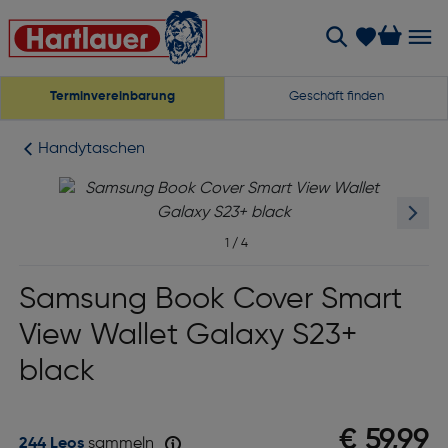
Terminvereinbarung
Geschäft finden
Handytaschen
1
/
4
Samsung Book Cover Smart
View Wallet Galaxy S23+
black
€ 59,99
244 Leos
sammeln