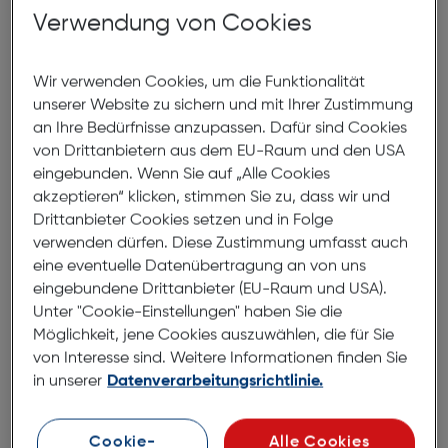
Verwendung von Cookies
Produktbeschreibung
Samsung Book Cover Smart View
Wir verwenden Cookies, um die Funktionalität
Wallet Galaxy S23+ black
unserer Website zu sichern und mit Ihrer Zustimmung
ArtNr.: 620937280
an Ihre Bedürfnisse anzupassen. Dafür sind Cookies
von Drittanbietern aus dem EU-Raum und den USA
Display-Fenster auf einen Blick
eingebunden. Wenn Sie auf „Alle Cookies
akzeptieren“ klicken, stimmen Sie zu, dass wir und
Drittanbieter Cookies setzen und in Folge
Mit dem Smart View Wallet Case kannst du direkt
verwenden dürfen. Diese Zustimmung umfasst auch
auf das Display deines Galaxy S23+ zugreifen, ohne
eine eventuelle Datenübertragung an von uns
das Case öffnen zu müssen. Das Case kombiniert
eingebundene Drittanbieter (EU-Raum und USA).
Schutz, Style und Komfort.
Unter "Cookie-Einstellungen" haben Sie die
Möglichkeit, jene Cookies auszuwählen, die für Sie
Einfaches Antippen reicht aus
von Interesse sind. Weitere Informationen finden Sie
in unserer
Datenverarbeitungsrichtlinie.
Tippe auf das Display-Fenster, um wichtige
Funktionen schnell bedienen zu können, z.B. um
einen Anruf anzunehmen oder die Musik zu stoppen,
Cookie-
Alle Cookies