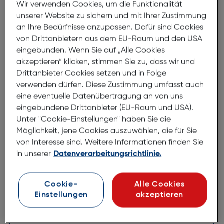
Wir verwenden Cookies, um die Funktionalität
Produktbeschreibung
unserer Website zu sichern und mit Ihrer Zustimmung
an Ihre Bedürfnisse anzupassen. Dafür sind Cookies
Samsung Datenkabel 2in1 Micro-
von Drittanbietern aus dem EU-Raum und den USA
USB und USB-C Adapter
eingebunden. Wenn Sie auf „Alle Cookies
akzeptieren“ klicken, stimmen Sie zu, dass wir und
ArtNr.: 620984432
Drittanbieter Cookies setzen und in Folge
verwenden dürfen. Diese Zustimmung umfasst auch
Samsung Duo Cable
eine eventuelle Datenübertragung an von uns
eingebundene Drittanbieter (EU-Raum und USA).
Funktionen
Unter "Cookie-Einstellungen" haben Sie die
Kabellänge: 1.5 m
Möglichkeit, jene Cookies auszuwählen, die für Sie
USB-Version: 2.0/3.0 (3.1 Gen 1)
von Interesse sind. Weitere Informationen finden Sie
Anschluss 1: USB A
in unserer
Datenverarbeitungsrichtlinie.
Anschluss 2: Micro-USB B/USB C
Geschlecht: Männlich/männlich
Anschluss 1 Formfaktor: Gerade
Cookie-
Alle Cookies
Anschluss 2 Formfaktor: Gerade
Einstellungen
akzeptieren
Produktfarbe: Weiß