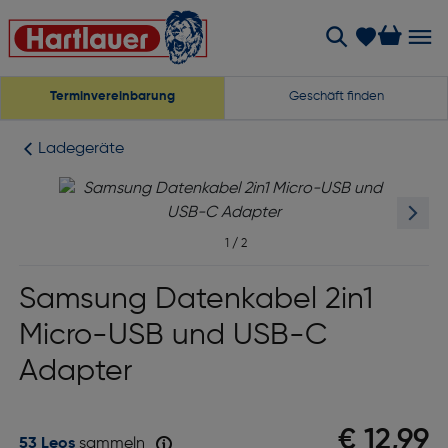
Terminvereinbarung
Geschäft finden
Ladegeräte
1
/
2
Samsung Datenkabel 2in1
Micro-USB und USB-C
Adapter
€ 12,99
53 Leos
sammeln