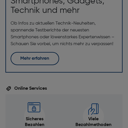
Smartphones, Gadgets,
Bildschirmauflösung [Pixel]: 1080 x 2340
Technik und mehr
Touchscreen: Ja
Ob Infos zu aktuellen Technik-Neuheiten,
Art des Touchscreens: kapazitives Multitouch-
spannende Testberichte der neuesten
Touchscreen
Smartphones oder löwenstarkes Expertenwissen –
Display-Typ: Super AMOLED
Schauen Sie vorbei, um nichts mehr zu verpassen!
Prozessor
Mehr erfahren
Prozessor: OctaCore
Speichermedium
RAM-Typ: LPDDR4X
Online Services
RAM-Taktgeschwindigkeit [MHz]: 2.133
RAM-Kapazität [GB]: 4
Speicherkartensteckplatz-Typ: Hybrid-Slot
Sicheres
Viele
Kompatible Speicherkarten: MicroSD (TransFlash)
Bezahlen
Bezahlmethoden