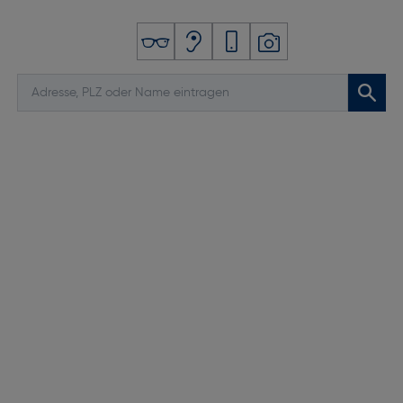
Gesichtserkennung: Ja
Digitaler Zoom [x]: 10
Bildstabilisator: Nein
Integrierte Kamera: Ja
Anschlüsse und Schnittstellen
USB Port: Ja
Anzahl USB 2.0 Anschlüsse: 1
USB-Stecker: USB Typ-C
Kopfhörer-Konnektivität: Bluetooth
Anzahl HDMI-Anschlüsse: 0
USB-Version: 2.0
Lightning-Anschluss: Nein
Mobile High-Definition Link (MHL): Nein
Netzwerk