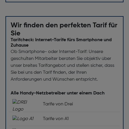
Fingerabdruckscanner: Ja
Design
Wir finden den perfekten Tarif für
Produktfarbe: Schwarz
Sie
Gehäusematerial: Polycarbonat, Kunststoff ,
Tarifcheck: Internet-Tarife fürs Smartphone und
Zuhause
gehärtetes Glas
Ob Smartphone- oder Internet-Tarif: Unsere
Formfaktor: Balken
geschulten Mitarbeiter beraten Sie objektiv über
Internationale Schutzart (IP-Code): IP54
unser breites Tarifangebot und stellen sicher, dass
Sie bei uns den Tarif finden, der Ihren
Navigation
Anforderungen und Wünschen entspricht.
Galileo: Ja
Alle Handy-Netzbetreiber unter einem Dach
Elektronischer Kompass: Ja
Tarife von Drei
GPS: Ja
Fusswegnavigation: Nein
Tarife von A1
GLONASS: Ja