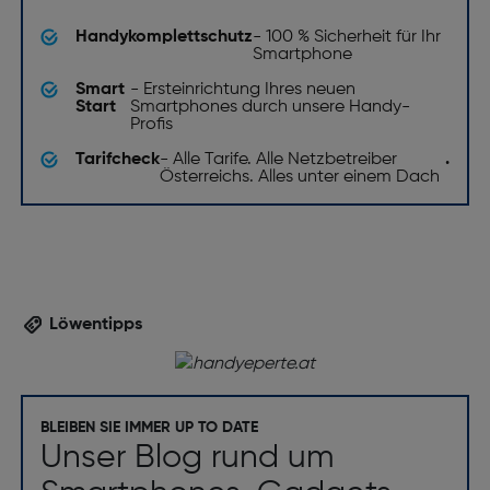
Installiertes Betriebssystem: Android
Sensoren
Handykomplettschutz
- 100 % Sicherheit für Ihr
Smartphone
Smart
- Ersteinrichtung Ihres neuen
Gyroskop: Nein
Start
Smartphones durch unsere Handy-
Profis
Orientierungssensor: Nein
Tarifcheck
- Alle Tarife. Alle Netzbetreiber
.
Annäherungssensor: Ja
Österreichs. Alles unter einem Dach
Gewicht und Abmessungen
Gewicht [g]: 200
Bildschirm
Löwentipps
Zweites LCD-Display: Nein
Anti-Fingerprint Oberfläche: Nein
Display Glasart: gehärtetes Glas
BLEIBEN SIE IMMER UP TO DATE
High Dynamic Range Video Unterstützung: Ja
Unser Blog rund um
Bildschirmdiagonale ["]: 6.7