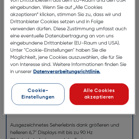
von Drittanbietern aus dem EU-Raum und den USA
eingebunden. Wenn Sie auf „Alle Cookies
akzeptieren“ klicken, stimmen Sie zu, dass wir und
Drittanbieter Cookies setzen und in Folge
verwenden dürfen. Diese Zustimmung umfasst auch
eine eventuelle Datenübertragung an von uns
eingebundene Drittanbieter (EU-Raum und USA).
Unter "Cookie-Einstellungen" haben Sie die
Möglichkeit, jene Cookies auszuwählen, die für Sie
Produktbeschreibung
von Interesse sind. Weitere Informationen finden Sie
in unserer
Datenverarbeitungsrichtlinie.
Samsung Galaxy A16 128GB 4G
blau schwarz
Cookie-
Alle Cookies
ArtNr.: 180006362
Einstellungen
akzeptieren
Immersives Seherlebnis
Ausgezeichnetes Seherlebnis dank größeren und
helleren 6,7" Displays mit bis zu 90 Hz