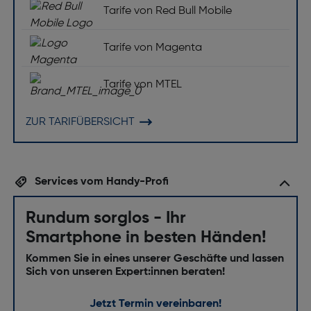
Multimedia
Tarife von Red Bull Mobile
Unterstützte Audioformate: MP3, M4A, 3GA, AAC,
Tarife von Magenta
OGG, OGA, WAV, AMR, AWB, FLAC, MID, MIDI,
XMF, MXMF, IMY, RTTTL, RTX, OTA
Tarife von MTEL
Unterstützte Videoformate: MP4, M4V, 3GP, 3G2,
AVI, FLV, MKV, WEBM
ZUR TARIFÜBERSICHT
Unterstützte Bildformate: JPEG, PNG, GIF, BMP,
WebP, HEIF
Technische Details
Services vom Handy-Profi
Staubdicht: Ja
Rundum sorglos - Ihr
Wasserfest: Ja
Smartphone in besten Händen!
Kratzfest: Nein
Kommen Sie in eines unserer Geschäfte und lassen
Sich von unseren Expert:innen beraten!
Software
Jetzt Termin vereinbaren!