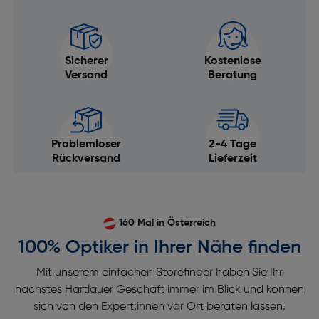
Max. Speicherkartengröße [GB]: 1500
Interne Speicherkapazität [GB]: 128
USB-Massenspeicher: Nein
Sicherer
Kostenlose
Versand
Beratung
Memory Card Speicheraustausch: Ja
Kamera
Rückkamera-Typ: Dreifach-Kamera
Problemloser
2-4 Tage
Rückversand
Lieferzeit
Auflösung Rückkamera (numerisch) [MP]: 50
Auflösung Frontkamera (numerisch) [MP]: 13
Auflösung zweite Rückkamera (numerisch) [MP]: 5
160 Mal in Österreich
Auflösung Rückkamera [Pixel]: 1.920 x 1.080
100% Optiker in Ihrer Nähe finden
Frontkamera-Typ: Einzelne Kamera
Mit unserem einfachen Storefinder haben Sie Ihr
Rückkamera-Blitz: Ja
nächstes Hartlauer Geschäft immer im Blick und können
Autofokus: Ja
sich von den Expert:innen vor Ort beraten lassen.