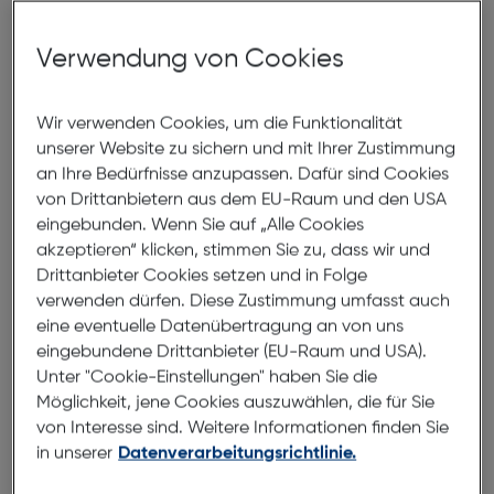
Produkt ohne Originalverpackung handeln. Alle
Geräte werden
sorgfältig geprüft
, sind
technisch
Verwendung von Cookies
voll funktionsfähig
und werden mit
gesetzlicher
Gewährleistung
verkauft.
Wir verwenden Cookies, um die Funktionalität
unserer Website zu sichern und mit Ihrer Zustimmung
an Ihre Bedürfnisse anzupassen. Dafür sind Cookies
von Drittanbietern aus dem EU-Raum und den USA
eingebunden. Wenn Sie auf „Alle Cookies
akzeptieren“ klicken, stimmen Sie zu, dass wir und
Drittanbieter Cookies setzen und in Folge
verwenden dürfen. Diese Zustimmung umfasst auch
eine eventuelle Datenübertragung an von uns
eingebundene Drittanbieter (EU-Raum und USA).
Unter "Cookie-Einstellungen" haben Sie die
Produktbeschreibung
Möglichkeit, jene Cookies auszuwählen, die für Sie
von Interesse sind. Weitere Informationen finden Sie
Samsung Galaxy S23FE Silicone
in unserer
Datenverarbeitungsrichtlinie.
Cover mint