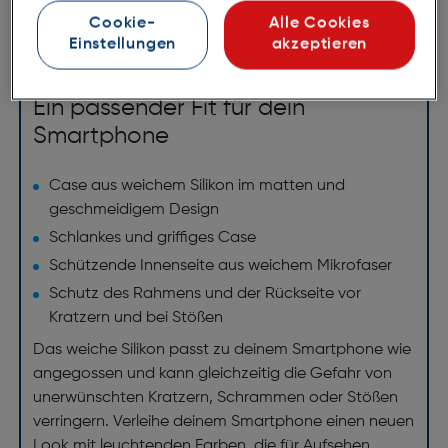
ArtNr.: 180000985
Cookie-
Alle Cookies
Einstellungen
akzeptieren
Ein passender Fit für dein
Smartphone
Case aus weichem Silikon im matten und
geschmeidigem Design
Schlankes und griffiges Case
Schützende Innenseite aus weichem Mikrofaser
Schutz des Rahmens und der Rückseite vor
Kratzern und bei Stößen
Das weiche Silikon passt zu deinem Smartphone wie
angegossen und kann gleichzeitig die Gefahr von
unerwünschten Kratzern, Schrammen oder Stößen
verringern. Verleihe deinem Smartphone einen neuen
Look mit leuchtenden Farben, die für Aufsehen