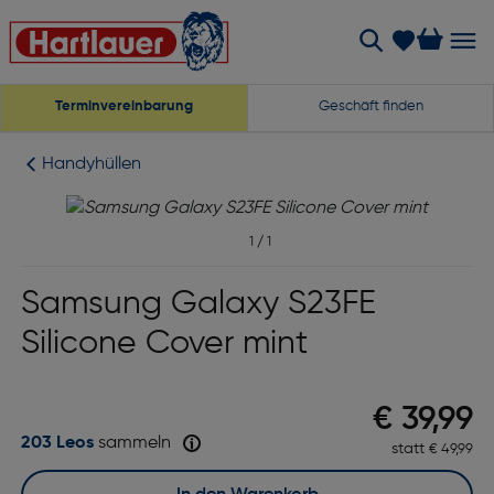
Terminvereinbarung
Geschäft finden
Handyhüllen
1
/
1
Samsung Galaxy S23FE
Silicone Cover mint
Preis n
€ 39,99
203 Leos
sammeln
statt
Ursprüngli
€ 49,99