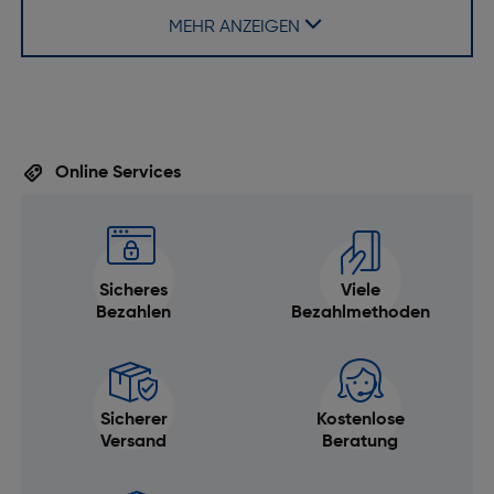
Design
MEHR ANZEIGEN
Material des Uhrengehäuses: Titan Grad 4
Kratzfest: Ja
Spritzwassergeschützt: Ja
Wasserdichtigkeit: Ja
Online Services
Farbe: Titanium Blue
Armbandfarbe: Blau
Netzwerk
Sicheres
Viele
Bezahlen
Bezahlmethoden
GPS: Ja
Merkmale
Umgebungslichtsensor: Ja
Sicherer
Kostenlose
Versand
Beratung
Musiksteuerung: Nein
Thermometer: Nein