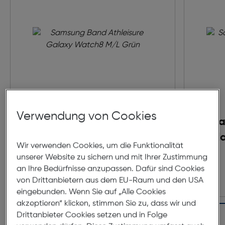
Verwendung von Cookies
Samsung Band Athleisure
Sa
Galaxy Watch8 M/L Grün
Gal
Wir verwenden Cookies, um die Funktionalität
Preis nach Rabatts
€ 55,99
unserer Website zu sichern und mit Ihrer Zustimmung
Ursprünglicher Preis
€ 79,99
statt
an Ihre Bedürfnisse anzupassen. Dafür sind Cookies
von Drittanbietern aus dem EU-Raum und den USA
eingebunden. Wenn Sie auf „Alle Cookies
akzeptieren“ klicken, stimmen Sie zu, dass wir und
In den Warenkorb
Drittanbieter Cookies setzen und in Folge