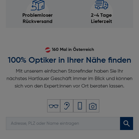
Beschleunigungsmesser: Ja
Problemloser
2-4 Tage
Schlafanalyse: Ja
Rückversand
Lieferzeit
Wetteranzeige: Nein
Herzfrequenzmonitor: Ja
Blutsauerstoff-Sensor: Ja
160 Mal in Österreich
Höhenmesser: Nein
100% Optiker in Ihrer Nähe finden
Kompass: Nein
Mit unserem einfachen Storefinder haben Sie Ihr
Wecker: Ja
nächstes Hartlauer Geschäft immer im Blick und können
Stoppuhr: Nein
sich von den Expert:innen vor Ort beraten lassen.
Bildschirm
Display-Typ: Super AMOLED
Touchscreen: Ja
Displaydiagonale [cm]: 3,73