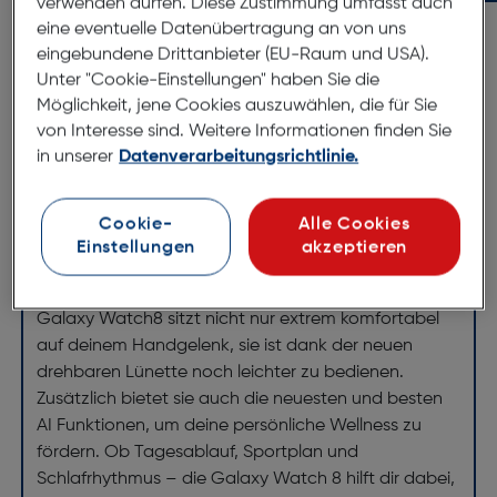
verwenden dürfen. Diese Zustimmung umfasst auch
eine eventuelle Datenübertragung an von uns
eingebundene Drittanbieter (EU-Raum und USA).
Produktbeschreibung
Unter "Cookie-Einstellungen" haben Sie die
Möglichkeit, jene Cookies auszuwählen, die für Sie
Samsung Galaxy Watch Ultra 2025
von Interesse sind. Weitere Informationen finden Sie
47mm Blue
in unserer
Datenverarbeitungsrichtlinie.
ArtNr.: 180010806
Cookie-
Alle Cookies
Dein täglicher Navigator
Einstellungen
akzeptieren
Weil dein Leben ein Upgrade verdient hat: Die neue
Galaxy Watch8 sitzt nicht nur extrem komfortabel
auf deinem Handgelenk, sie ist dank der neuen
drehbaren Lünette noch leichter zu bedienen.
Zusätzlich bietet sie auch die neuesten und besten
AI Funktionen, um deine persönliche Wellness zu
fördern. Ob Tagesablauf, Sportplan und
Schlafrhythmus – die Galaxy Watch 8 hilft dir dabei,