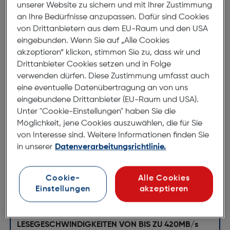
bietet eine enorm hohe Solid-State-Performance
unserer Website zu sichern und mit Ihrer Zustimmung
im Design eines USB Flash-Laufwerks.
Dieses Flash-
an Ihre Bedürfnisse anzupassen. Dafür sind Cookies
Laufwerk setzt in der USB-Speicherkategorie neue
von Drittanbietern aus dem EU-Raum und den USA
Maßstäbe und sorgt für Lesegeschwindigkeiten von
eingebunden. Wenn Sie auf „Alle Cookies
bis zu 420MB/s und Schreibgeschwindigkeiten von
akzeptieren“ klicken, stimmen Sie zu, dass wir und
Drittanbieter Cookies setzen und in Folge
bis zu 380MB/s1, sodass Sie Ihre Daten blitzschnell
verwenden dürfen. Diese Zustimmung umfasst auch
übertragen können. Durch Kapazitäten von bis zu
eine eventuelle Datenübertragung an von uns
256GB* lassen sich auch riesige Dateien problemlos
eingebundene Drittanbieter (EU-Raum und USA).
verwalten. Das moderne Aluminiumgehäuse ist
Unter "Cookie-Einstellungen" haben Sie die
elegant und zugleich robust, während die im
Möglichkeit, jene Cookies auszuwählen, die für Sie
Lieferumfang enthaltene SanDisk SecureAccess
von Interesse sind. Weitere Informationen finden Sie
Software mit 128-Bit-Verschlüsselung und
in unserer
Datenverarbeitungsrichtlinie.
Passwortschutz dafür sorgt, dass Ihre privaten
Dateien auch privat bleiben4. Außerdem bietet das
SanDisk Extreme PRO USB 3.1 Solid State Flash-
Cookie-
Alle Cookies
Laufwerk eine beschränkte lebenslange Garantie6
Einstellungen
akzeptieren
für zusätzlichen Schutz.
LESEGESCHWINDIGKEITEN VON BIS ZU 420MB/s