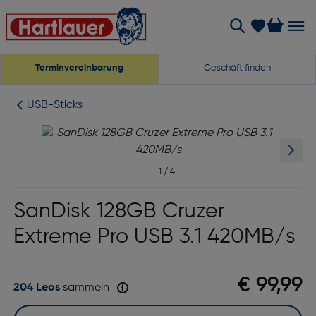
Terminvereinbarung
Geschäft finden
USB-Sticks
1
/
4
SanDisk 128GB Cruzer
Extreme Pro USB 3.1 420MB/s
€ 99,99
204 Leos
sammeln