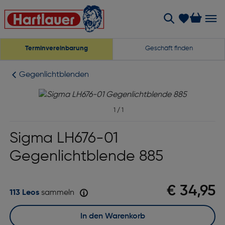
Terminvereinbarung
Geschäft finden
Gegenlichtblenden
1
/
1
Sigma LH676-01
Gegenlichtblende 885
€ 34,95
113 Leos
sammeln
In den Warenkorb