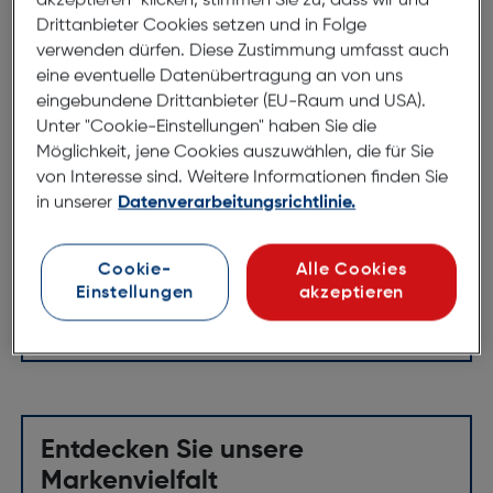
akzeptieren“ klicken, stimmen Sie zu, dass wir und
Drittanbieter Cookies setzen und in Folge
Sigma LH676-01 Gegenlichtblende
verwenden dürfen. Diese Zustimmung umfasst auch
885
eine eventuelle Datenübertragung an von uns
ArtNr.: 230003184
eingebundene Drittanbieter (EU-Raum und USA).
Unter "Cookie-Einstellungen" haben Sie die
Die SIGMA Gegenlichtblenden sind speziell an das
Möglichkeit, jene Cookies auszuwählen, die für Sie
jeweilige SIGMA Objektiv angepasst und mindern
von Interesse sind. Weitere Informationen finden Sie
somit optimal den Streulichteinfall und
in unserer
Datenverarbeitungsrichtlinie.
unerwünschte Reflexionen.
Cookie-
Alle Cookies
Gegenlichtblende für
18-200mm F3,5-6,3 DC Makro
Einstellungen
akzeptieren
OS HSM | Contemporary
Entdecken Sie unsere
Markenvielfalt