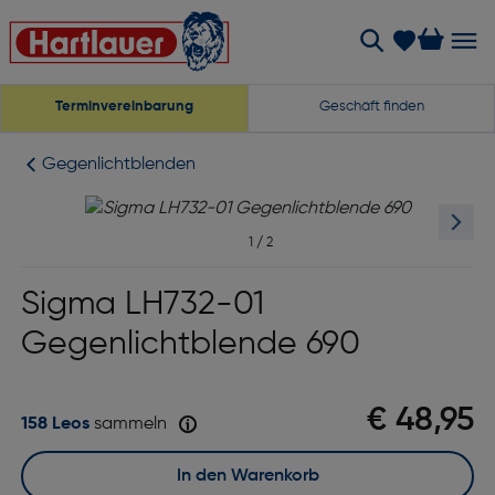
Terminvereinbarung
Geschäft finden
Gegenlichtblenden
1
/
2
Sigma LH732-01
Gegenlichtblende 690
€ 48,95
158 Leos
sammeln
In den Warenkorb