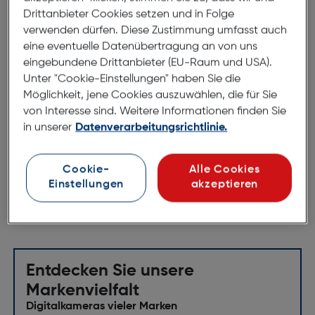
Drittanbieter Cookies setzen und in Folge
Sigma LH732-01 Gegenlichtblende
verwenden dürfen. Diese Zustimmung umfasst auch
690
eine eventuelle Datenübertragung an von uns
ArtNr.: 250002546
eingebundene Drittanbieter (EU-Raum und USA).
Unter "Cookie-Einstellungen" haben Sie die
Die SIGMA Gegenlichtblenden sind speziell an das
Möglichkeit, jene Cookies auszuwählen, die für Sie
von Interesse sind. Weitere Informationen finden Sie
jeweilige SIGMA Objektiv angepasst und mindern
in unserer
Datenverarbeitungsrichtlinie.
somit optimal den Streulichteinfall und
unerwünschte Reflexionen.
Cookie-
Alle Cookies
Kompatibel mit
50-150mm F2.8 EX DC
Einstellungen
akzeptieren
Entdecken Sie unsere
Markenvielfalt
Digitalkameras vieler Marken