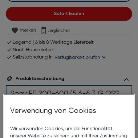
Sofort kaufen
merken
vergleichen
Lagernd | 6 bis 8 Werktage Lieferzeit
Nach Hause liefern
Selbstabholung in
Verfügbarkeit prüfen
Produktbeschreibung
Sony FE 200-600/5,6-6,3 G OSS
ArtNr.: 110096803
Verwendung von Cookies
Entdecken Sie die Welt mit dem
Zoom von 200–600 mm
Wir verwenden Cookies, um die Funktionalität
unserer Website zu sichern und mit Ihrer Zustimmung