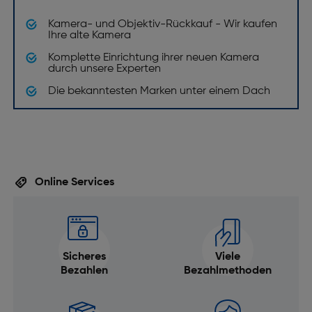
Produktfarbe: Weiß, Schwarz
Befestigungstyp: Bajonett
Kamera- und Objektiv-Rückkauf - Wir kaufen
Ihre alte Kamera
Spritzwasserschutz: Ja
Komplette Einrichtung ihrer neuen Kamera
Staubschutz: Ja
durch unsere Experten
Leistungen
Die bekanntesten Marken unter einem Dach
Kompatibilität: Sony SEL
Autofokus: Ja
Manueller Fokus: Ja
Online Services
Gewicht und Abmessungen
Gewicht [g]: 2115
Filtergröße [mm]: 95
Sicheres
Viele
Abmessungen (DxL) [mm]: 111,5 x 318
Bezahlen
Bezahlmethoden