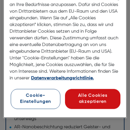
Das 200–600 mm Super-Telezoom-Objektiv für
an Ihre Bedürfnisse anzupassen. Dafür sind Cookies
Naturaufnahmen und mehr erreicht mit 1,4- und 2,0-
von Drittanbietern aus dem EU-Raum und den USA
fach-Telekonvertern Brennweiten von 840 mm bzw.
eingebunden. Wenn Sie auf „Alle Cookies
1200 mm. Asphärische und ED-Glaselemente sorgen
akzeptieren“ klicken, stimmen Sie zu, dass wir und
im gesamten Zoombereich für eine überragende
Drittanbieter Cookies setzen und in Folge
Auflösung. Die Nano-Beschichtung von Sony
verwenden dürfen. Diese Zustimmung umfasst auch
reduziert Licht- und Geistereffekte. Und das Bokeh
eine eventuelle Datenübertragung an von uns
eingebundene Drittanbieter (EU-Raum und USA).
ist wunderschön.
Unter "Cookie-Einstellungen" haben Sie die
Möglichkeit, jene Cookies auszuwählen, die für Sie
Features
von Interesse sind. Weitere Informationen finden Sie
in unserer
Datenverarbeitungsrichtlinie.
Zoom bis 600 mm (oder 1200 mit Telekonverter)
Optischer SteadyShot mit 3 Modi
Schönes, natürliches G-Objektiv-Bokeh
Cookie-
Alle Cookies
Einstellungen
akzeptieren
Hohe Auflösung im gesamten Zoombereich
Ausgezeichnete Steuerung und Zuverlässigkeit für
unterwegs
AR-Nanobeschichtung reduziert Geister- und