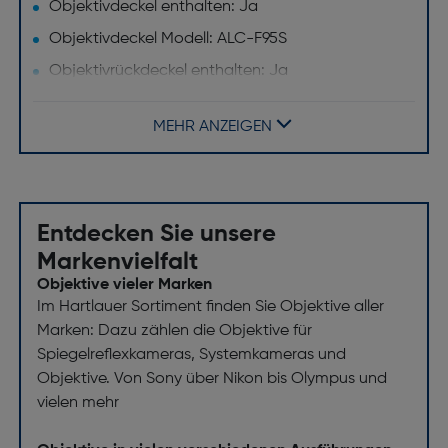
Objektivdeckel enthalten: Ja
Objektivdeckel Modell: ALC-F95S
Objektivrückdeckel enthalten: Ja
Tasche/Köcher enthalten: Ja
MEHR ANZEIGEN
Gegenlichtblende enthalten: Ja
Objektiv
Bildsensor Format: Vollformat
Entdecken Sie unsere
Maximum Vergrößerung: 0,2x
Markenvielfalt
Objektivtyp: Supertelezoom-Objektiv
Objektive vieler Marken
Im Hartlauer Sortiment finden Sie Objektive aller
Minimale Blendenzahl: 36
Marken: Dazu zählen die Objektive für
Blendenlamellen: 11
Spiegelreflexkameras, Systemkameras und
Naheinstellgrenze [m]: 2,4
Objektive. Von Sony über Nikon bis Olympus und
vielen mehr
Maximale Blendenzahl: 5,6
Bildstabilisator: Ja