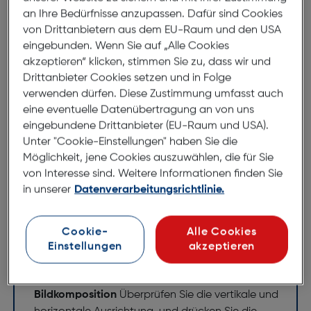
an Ihre Bedürfnisse anzupassen. Dafür sind Cookies
Sony GP-VPT1 Stativ mit
von Drittanbietern aus dem EU-Raum und den USA
Fernbedienung
eingebunden. Wenn Sie auf „Alle Cookies
ArtNr.: 250035156
akzeptieren“ klicken, stimmen Sie zu, dass wir und
Drittanbieter Cookies setzen und in Folge
Unverwackelte Aufnahmen mit
verwenden dürfen. Diese Zustimmung umfasst auch
eine eventuelle Datenübertragung an von uns
akkurater Steuerung
eingebundene Drittanbieter (EU-Raum und USA).
Unter "Cookie-Einstellungen" haben Sie die
Stativ mit Fernbedienung und
Möglichkeit, jene Cookies auszuwählen, die für Sie
Schnellkupplung sowie USB-Universalkabel
von Interesse sind. Weitere Informationen finden Sie
in unserer
Datenverarbeitungsrichtlinie.
Noch näher am Motiv dank ZoomGehen Sie noch
näher an das Motiv heran. Verwenden Sie dazu
entweder den Zoom-Hebel an der Fernbedienung
Cookie-
Alle Cookies
oder – für eine feinere Zoomeinstellung – den
Einstellungen
akzeptieren
Schalter für langsames Zoomen.
Aufteilungslinien für eine einfache
Bildkomposition
Überprüfen Sie die vertikale und