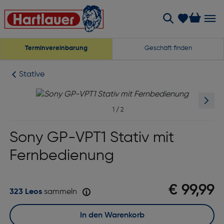
Terminvereinbarung
Geschäft finden
Stative
1
/
2
Sony GP-VPT1 Stativ mit
Fernbedienung
€ 99,99
323 Leos
sammeln
In den Warenkorb