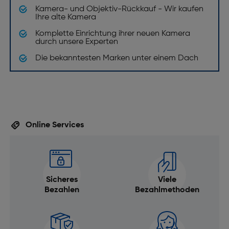
Maximale Video-Auflösung [Pixel]: 3840 x 2160
Kamera- und Objektiv-Rückkauf - Wir kaufen
Ihre alte Kamera
Video-Auflösungen [Pixel]: 3840 x 2160,1920 x 1080
Komplette Einrichtung ihrer neuen Kamera
Unterstützte Videoformate: AVCHD,HEVC
durch unsere Experten
Speicher
Die bekanntesten Marken unter einem Dach
Speicherkartensteckplätze: 1
Anschlüsse und Schnittstellen
Bluetooth: Ja
Online Services
Bluetooth-Version: 4.1
Nahfeldkommunikation (NFC): Nein
HDMI: Ja
Sicheres
Viele
Mikrofon-Eingang: Ja
Bezahlen
Bezahlmethoden
Design