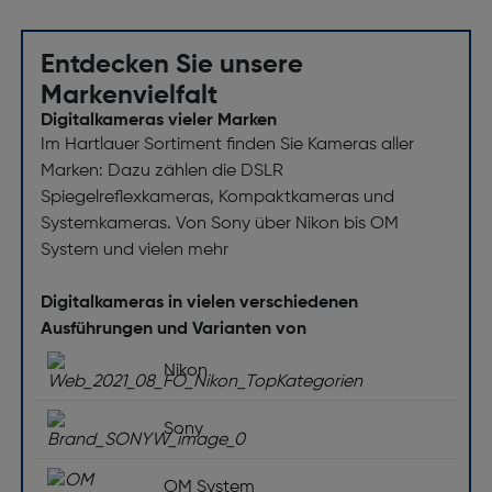
Optischer Zoom [x]: 2.7
Bildschirm
Entdecken Sie unsere
Markenvielfalt
Bildschirmdiagonale ["]: 3
Digitalkameras vieler Marken
Bildschirmauflösung [dot]: 921600
Im Hartlauer Sortiment finden Sie Kameras aller
Blitz
Marken: Dazu zählen die DSLR
Spiegelreflexkameras, Kompaktkameras und
Blitz-Modi: Auto, Flash aus, Flash an, Langsame
Systemkameras. Von Sony über Nikon bis OM
Synchronisation
System und vielen mehr
Kamera
Digitalkameras in vielen verschiedenen
Ausführungen und Varianten von
Weißabgleich: Auto, Wolkig, Tageslicht, Flash,
Glühend, Schatten
Nikon
Selbstauslöser Verzögerung [s]: 2,10,12
Sony
Betriebsart Kamera: Auto, Manuell, Programm,
Szene
OM System