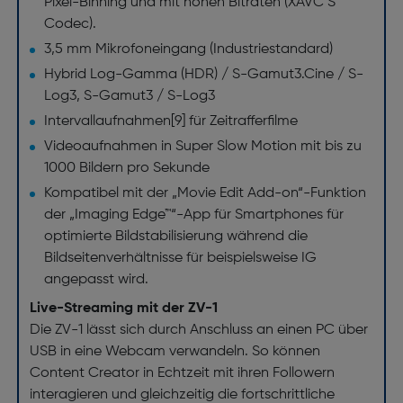
Pixel-Binning und mit hohen Bitraten (XAVC S™
Codec).
3,5 mm Mikrofoneingang (Industriestandard)
Hybrid Log-Gamma (HDR) / S-Gamut3.Cine / S-
Log3, S-Gamut3 / S-Log3
Intervallaufnahmen[9] für Zeitrafferfilme
Videoaufnahmen in Super Slow Motion mit bis zu
1000 Bildern pro Sekunde
Kompatibel mit der „Movie Edit Add-on“-Funktion
der „Imaging Edge™“-App für Smartphones für
optimierte Bildstabilisierung während die
Bildseitenverhältnisse für beispielsweise IG
angepasst wird.
Live-Streaming mit der ZV-1
Die ZV-1 lässt sich durch Anschluss an einen PC über
USB in eine Webcam verwandeln. So können
Content Creator in Echtzeit mit ihren Followern
interagieren und gleichzeitig die fortschrittliche