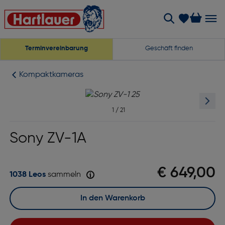
Terminvereinbarung
Geschäft finden
Kompaktkameras
1
/
21
Sony ZV-1A
€ 649,00
1038 Leos
sammeln
In den Warenkorb