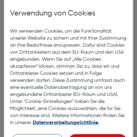
ArtNr.: 180007904
Verwendung von Cookies
Die Vlog-Kamera ZV-1 im
Taschenformat ist eine leichte und
Wir verwenden Cookies, um die Funktionalität
kompakte "All-in-One"-Lösung.
unserer Website zu sichern und mit Ihrer Zustimmung
an Ihre Bedürfnisse anzupassen. Dafür sind Cookies
von Drittanbietern aus dem EU-Raum und den USA
ACHTUNG: Aufgrund EU-
eingebunden. Wenn Sie auf „Alle Cookies
Ladegeräteregulierung wurde die Mikro-USB-
akzeptieren“ klicken, stimmen Sie zu, dass wir und
Ladefunktion sowie die Wi-Fi Funktionalität
bei diesem Modell deaktiviert. Es befindet
Drittanbieter Cookies setzen und in Folge
sich ein externes Ladegerät im Lieferumfang.
verwenden dürfen. Diese Zustimmung umfasst auch
eine eventuelle Datenübertragung an von uns
Mit der Vlog-Kamera ZV-1 präsentiert Sony ein
eingebundene Drittanbieter (EU-Raum und USA).
neu entwickeltes Konzept, das speziell auf die
Unter "Cookie-Einstellungen" haben Sie die
Bedürfnisse von Vloggern zugeschnitten ist.
Möglichkeit, jene Cookies auszuwählen, die für Sie
von Interesse sind. Weitere Informationen finden Sie
Die ZV-1 wurde von Grund auf für Content-Creator
in unserer
Datenverarbeitungsrichtlinie.
und Vlogger entwickelt und kombiniert
benutzerfreundliche Funktionen mit beispielloser