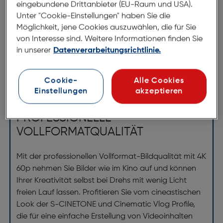
eingebundene Drittanbieter (EU-Raum und USA).
Unter "Cookie-Einstellungen" haben Sie die
*ausgenommen Objektive
Möglichkeit, jene Cookies auszuwählen, die für Sie
von Interesse sind. Weitere Informationen finden Sie
in unserer
Datenverarbeitungsrichtlinie.
Produktbeschreibung
Sony ZV-E1 Gehäuse
Cookie-
Alle Cookies
Einstellungen
akzeptieren
ArtNr.: 100004783
PROFESSIONELLE
VOLLFORMATQUALITÄT
Mit der professionellen Vollformat-Bildqualität mit 4K
60p nehmen Sie Bilder wie im Kino auf und können
Ihrer Kreativität selbst bei Drehs mit wenig Licht
freien Lauf lassen. Profitieren Sie vom cineastischen
Look der S-CINETONE und Cinematic Vlog Profile,
die für eine einfache Erstellung von Videoinhalten