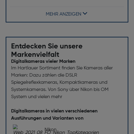
Dreh- und schwenkbarer Bildschirm: Ja
MEHR ANZEIGEN
Touchscreen: Ja
Blitz
Zubehörschuh-Typ: Sony Multi Interface,
Entdecken Sie unsere
Standard-Mittenkontakt
Markenvielfalt
integrierter Blitz: Nein
Digitalkameras vieler Marken
Blitzsynchronzeit: 1/250s
Im Hartlauer Sortiment finden Sie Kameras aller
Marken: Dazu zählen die DSLR
Blitz-Modi: Automatik, Aufhellblitz, Blitz ein, Blitz
Spiegelreflexkameras, Kompaktkameras und
aus, Highspeed Synchronisation,
Systemkameras. Von Sony über Nikon bis OM
Langzeitsynchronisation, Blitzen auf den zweiten
System und vielen mehr
Verschlussvorhang, Masterfunktion
Externer Blitz-Anschluss: Ja
Digitalkameras in vielen verschiedenen
Blitzbelichtungskorrekturbereich: von -3,0 EV bis
Ausführungen und Varianten von
+3,0 EV
Nikon