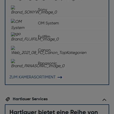
Kompatibilität mit externen Blitzgeräten:
Kompatibel mit α Blitzgeräten von Sony über Multi
Sony
Interface-Zubehörschuh, Adapterschuh für mit
selbstarretierendem Zubehörschuh kompatiblen
OM System
Blitz befestigen.
Kamera
Fujifilm
Sensor-Reinigungssystem: Nein
Canon
Serienbildaufnahme: max. 10,0 Bilder/s bei
höchster Auflösung und max. 1.000 gespeicherten
Panasonic
Fotos
Stativgewinde ["]: 1/4" in optischer Achse
ZUM KAMERASORTIMENT
Histogramm: Ja
Weißabgleich: Automatik, Wolken, Sonne,
Weißabgleichsbelichtungsreihe, Feinabstimmung,
Hartlauer Services
Schatten, Blitzlicht, Unterwasser,
Leuchtstofflampe, Glühlampenlicht, von 2.500 bis
Hartlauer bietet eine Reihe von