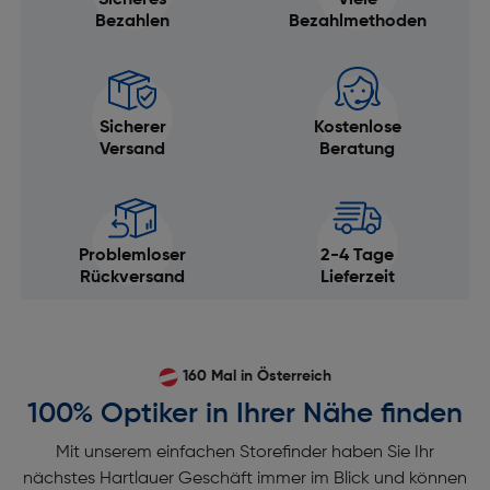
Sicheres
Viele
Sensorformat: Vollformat
Bezahlen
Bezahlmethoden
Verschluss
Längste Verschlusszeit mechanisch: 30
Sicherer
Kostenlose
Bulb: ja
Versand
Beratung
Längste Verschlusszeit elektronisch [s]: 30
Kürzeste Verschlusszeit elektronisch [s]: 1/80000
Kürzeste Verschlusszeit mechanisch: 1/8000
Problemloser
2-4 Tage
Verschlusstyp: Elektronischer Front-Verschluss
Rückversand
Lieferzeit
Fokussierung
AF-Messfeldwahl: Auto / Manuell
160 Mal in Österreich
AF-Objekterkennung: Augenerkennung,
100% Optiker in Ihrer Nähe finden
Fahrzeugerkennung, Gesichtserkennung,
Tiererkennung, Vogelerkennung, Auto, Zug,
Mit unserem einfachen Storefinder haben Sie Ihr
Flugzeug
nächstes Hartlauer Geschäft immer im Blick und können