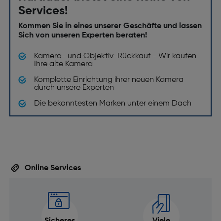
9.900 K, Manuell
Services!
Selbstauslöser Verzögerung [s]: 2 oder 10 s
Kommen Sie in eines unserer Geschäfte und lassen
Eingebauter Prozessor: Ja
Sich von unseren Experten beraten!
Live-View: Ja
Kamera- und Objektiv-Rückkauf - Wir kaufen
Fotoeffekte: Landschaft, Portrait, Schwarzweiss, 14
Ihre alte Kamera
weitere Bildeffekte
Komplette Einrichtung ihrer neuen Kamera
durch unsere Experten
GPS: Nein
Die bekanntesten Marken unter einem Dach
Anti-Staub Funktion: Nein
Smartphone Fernsteuerung: Ja
Bildprozessor: BIONZ XR
Bildsensorgröße (B x H) [mm]: 36x24
Online Services
Kamera-Typ: Spiegellose Systemkamera
Sensor-Typ: Bildsensor-Shift-Mechanismus mit 5-
Achsen-Kompensation (Kompensation ist
abhängig von den Objektivspezifikationen)