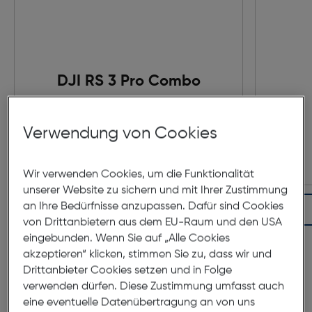
DJI RS 3 Pro Combo
Preis nach Rabatts
€ 860,00
Verwendung von Cookies
Ursprünglicher Preis
€ 939,00
statt
Wir verwenden Cookies, um die Funktionalität
unserer Website zu sichern und mit Ihrer Zustimmung
an Ihre Bedürfnisse anzupassen. Dafür sind Cookies
In den Warenkorb
von Drittanbietern aus dem EU-Raum und den USA
eingebunden. Wenn Sie auf „Alle Cookies
akzeptieren“ klicken, stimmen Sie zu, dass wir und
Drittanbieter Cookies setzen und in Folge
verwenden dürfen. Diese Zustimmung umfasst auch
eine eventuelle Datenübertragung an von uns