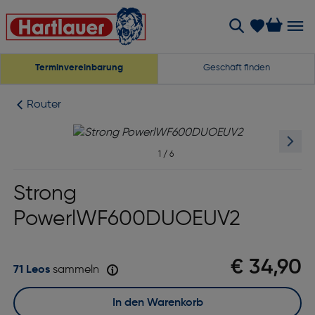
Terminvereinbarung
Geschäft finden
Router
1
/
6
Strong
PowerlWF600DUOEUV2
€ 34,90
71 Leos
sammeln
In den Warenkorb