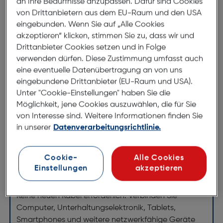
an Ihre Bedürfnisse anzupassen. Dafür sind Cookies
Das Powerline Wi-Fi 600 Kit enthält einen Powerline
von Drittanbietern aus dem EU-Raum und den USA
600 Adapter und einen Powerline WLAN 600
eingebunden. Wenn Sie auf „Alle Cookies
Adapter. Es schafft auf sehr einfache Weise einen
akzeptieren“ klicken, stimmen Sie zu, dass wir und
Highspeed-WLAN-Hotspot mit einer
Drittanbieter Cookies setzen und in Folge
Geschwindigkeit von bis zu 300 Mbit/s über Ihre
verwenden dürfen. Diese Zustimmung umfasst auch
vorhandene elektrische Verkabelung.
eine eventuelle Datenübertragung an von uns
eingebundene Drittanbieter (EU-Raum und USA).
Verbinden Sie einfach den Powerline 600 Adapter
Unter "Cookie-Einstellungen" haben Sie die
über einen Ethernet-Anschluss mit Ihrem
Möglichkeit, jene Cookies auszuwählen, die für Sie
bestehenden Internetmodem, und Sie haben sofort
von Interesse sind. Weitere Informationen finden Sie
eine Internetverbindung aus jeder Steckdose.
in unserer
Datenverarbeitungsrichtlinie.
Anschließend können Sie mit dem Powerline WLAN
600 Adapter einen neuen WLAN-Hotspot in einem
Cookie-
Alle Cookies
gewünschten Raum erstellen und die WLAN-
Einstellungen
akzeptieren
Abdeckung in wenigen Minuten erweitern.
Keine neuen Kabel erforderlich! Verbinden Sie
Computer, Unterhaltungselektronik, Tablets,
Smartphones und weitere netzwerkfähige Geräte