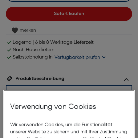
Sofort kaufen
merken
Lagernd | 6 bis 8 Werktage Lieferzeit
Nach Hause liefern
Selbstabholung in
Verfügbarkeit prüfen
Produktbeschreibung
Strong PowerlWF600DUOEUV2
ArtNr.: 180012650
Verwendung von Cookies
Erweitern Sie Ihr WLAN aus jeder
Steckdose!
Wir verwenden Cookies, um die Funktionalität
unserer Website zu sichern und mit Ihrer Zustimmung