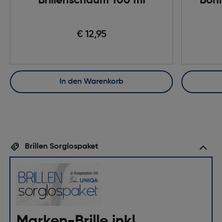
Brillenschaum 100 ml
Boni
€ 12,95
In den Warenkorb
Brillen Sorglospaket
Marken-Brille inkl.