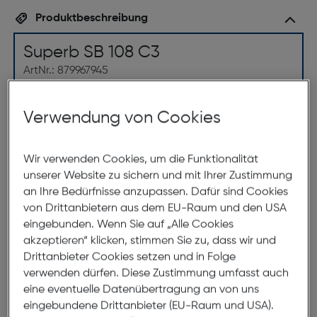
Produktbeschreibung
Superb SB 108 C3
ArtNr.: 879967945
Diese Fassung ist an die Klassische Piolotenbrille
angelehnt. Hohe stabilität, geringes Gewicht, sowie
Verwendung von Cookies
ein großes Blickfeld zeichnen diese Form im
Besonderen aus. In den 70er Jahren sehr beliebt, ist
dieses Design Heute im 70/80er Retro-Style wieder
Wir verwenden Cookies, um die Funktionalität
Top-modern, und besonders bei Brillenträgern mit
unserer Website zu sichern und mit Ihrer Zustimmung
höchstem modischen Anspruch beliebt.
an Ihre Bedürfnisse anzupassen. Dafür sind Cookies
von Drittanbietern aus dem EU-Raum und den USA
eingebunden. Wenn Sie auf „Alle Cookies
akzeptieren“ klicken, stimmen Sie zu, dass wir und
Abmessungen
Drittanbieter Cookies setzen und in Folge
verwenden dürfen. Diese Zustimmung umfasst auch
Brillenbreite:
136mm
eine eventuelle Datenübertragung an von uns
Steg:
15mm
eingebundene Drittanbieter (EU-Raum und USA).