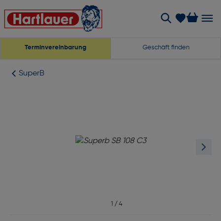
Terminvereinbarung
Geschäft finden
SuperB
1
/
4