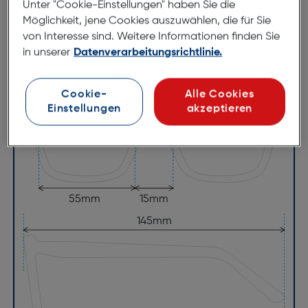
Glasbreite:
55mm
Unter "Cookie-Einstellungen" haben Sie die
Möglichkeit, jene Cookies auszuwählen, die für Sie
Bügellänge:
145mm
von Interesse sind. Weitere Informationen finden Sie
(individuell ausrichtbar)
in unserer
Datenverarbeitungsrichtlinie.
136mm
Cookie-
Alle Cookies
Einstellungen
akzeptieren
55mm
15mm
145mm