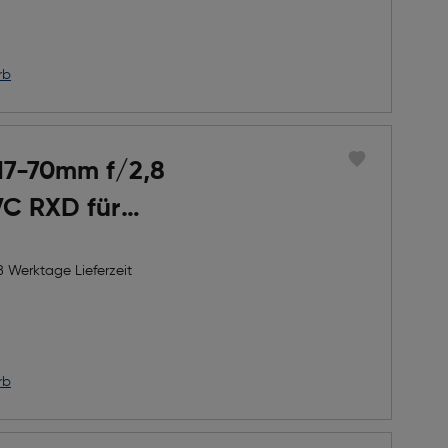
h Rabatts
icher Preis
rb
17-70mm f/2,8
 VC RXD für
X
8 Werktage Lieferzeit
h Rabatts
icher Preis
rb