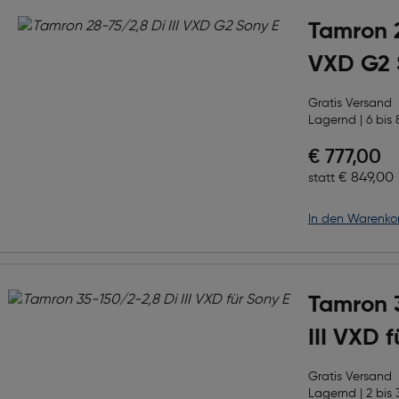
Tamron 2
VXD G2 
Gratis Versand
Lagernd | 6 bis 
Preis nac
€ 777,00
Ursprüngl
€ 849,00
statt
in den Warenko
Tamron 
III VXD 
Gratis Versand
Lagernd | 2 bis 