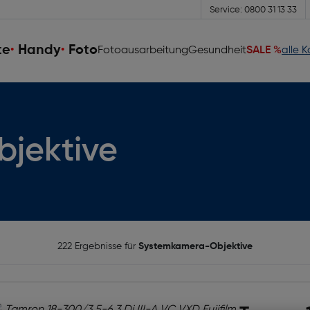
Service: 0800 31 13 33
te
Handy
Foto
Fotoausarbeitung
Gesundheit
SALE %
alle 
jektive
222 Ergebnisse für
Systemkamera-Objektive