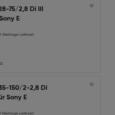
8-75/2,8 Di III
Sony E
8 Werktage Lieferzeit
h Rabatts
icher Preis
rb
35-150/2-2,8 Di
für Sony E
3 Werktage Lieferzeit