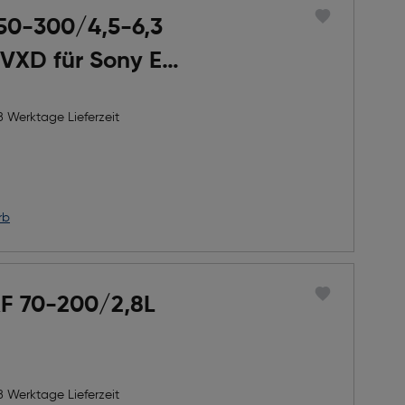
50-300/4,5-6,3
C VXD für Sony E-
8 Werktage Lieferzeit
h Rabatts
icher Preis
rb
F 70-200/2,8L
8 Werktage Lieferzeit