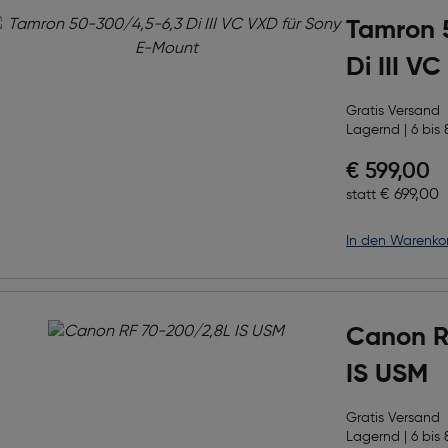
Tamron 
Di III V
Mount
Gratis Versand
Lagernd | 6 bis 
Preis nac
€ 599,00
Ursprüngl
€ 699,00
statt
in den Warenko
Canon R
IS USM
Gratis Versand
Lagernd | 6 bis 