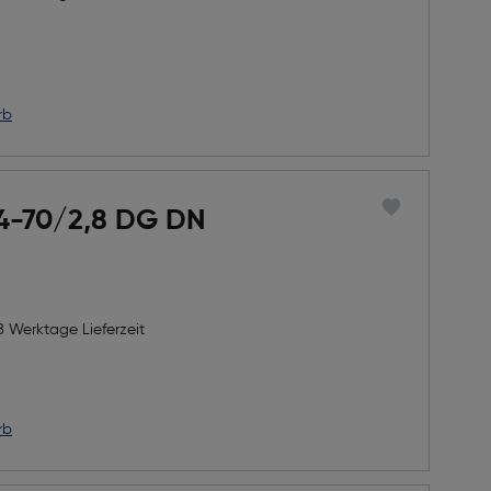
h Rabatts
icher Preis
rb
4-70/2,8 DG DN
8 Werktage Lieferzeit
rb