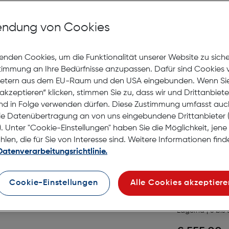
Tamron 
6.3 Di I
ndung von Cookies
Gratis Versand
Lagernd | 6 bis 
enden Cookies, um die Funktionalität unserer Website zu sich
-Objektive
stimmung an Ihre Bedürfnisse anzupassen. Dafür sind Cookies 
Preis nac
€ 499,00
ietern aus dem EU-Raum und den USA eingebunden. Wenn Sie 
Ursprüngl
€ 649,00
statt
akzeptieren“ klicken, stimmen Sie zu, dass wir und Drittanbiet
nd in Folge verwenden dürfen. Diese Zustimmung umfasst auc
in den Warenko
le Datenübertragung an von uns eingebundene Drittanbiete
. Unter "Cookie-Einstellungen" haben Sie die Möglichkeit, jen
en, die für Sie von Interesse sind. Weitere Informationen finde
Datenverarbeitungsrichtlinie.
Tamron 9
Macro V
Cookie-Einstellungen
Alle Cookies akzeptiere
Gratis Versand
Lagernd | 6 bis 