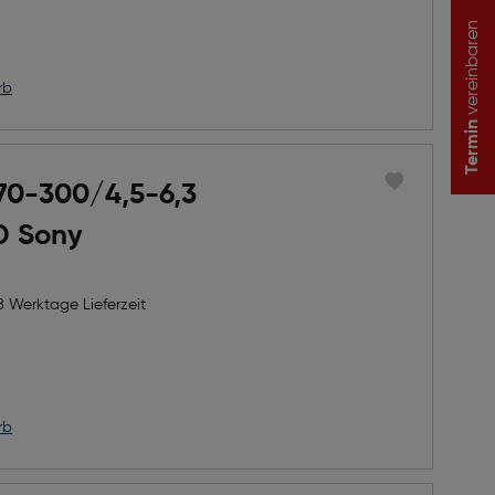
vereinbaren
rb
Termin
70-300/4,5-6,3
XD Sony
8 Werktage Lieferzeit
h Rabatts
icher Preis
rb