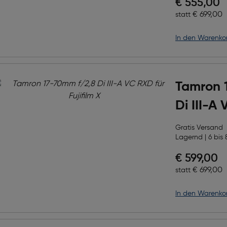
Preis nac
€ 555,00
Ursprüngl
€ 699,00
statt
in den Warenko
Tamron 
Di III-A
Fujifilm 
Gratis Versand
Lagernd | 6 bis 
Preis nac
€ 599,00
Ursprüngl
€ 699,00
statt
in den Warenko