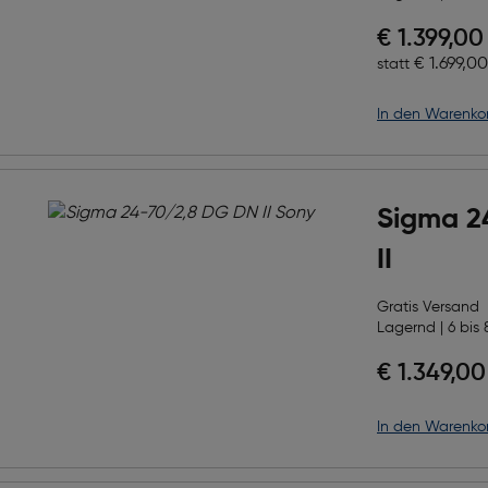
Preis nac
€ 1.399,00
Ursprüngl
€ 1.699,00
statt
in den Warenko
Sigma 2
II
Gratis Versand
Lagernd | 6 bis 
€ 1.349,00
in den Warenko