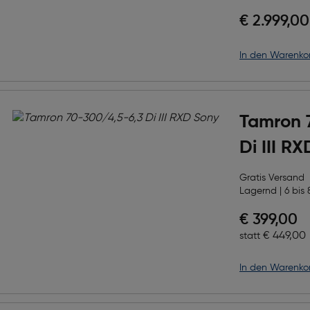
€ 2.999,00
in den Warenko
Tamron 
Di III R
Gratis Versand
Lagernd | 6 bis 
Preis nac
€ 399,00
Ursprüngl
€ 449,00
statt
in den Warenko