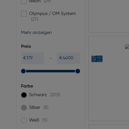
Nikon
(29)
Filtern nach Marke: Nikon
Olympus / OM System
Filtern nach Marke: Olympus / OM System
(27)
Mehr anzeigen
Preis
€
€
Farbe
Schwarz
(203)
Filtern nach Farbe: Schwarz
Silber
(8)
Filtern nach Farbe: Silber
Weiß
(5)
Filtern nach Farbe: Weiß