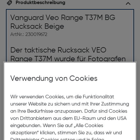
Produktbeschreibung
Vanguard Veo Range T37M BG
Rucksack Beige
ArtNr.: 230019672
Der taktische Rucksack VEO
Range T37M wurde für Fotografen
entwickelt, die eine spiegellose
Kamera, 4-5 Objektive, einen 9,7-
Verwendung von Cookies
Zoll-Laptop und ein Reisestativ
mitnehmen möchten.
Wir verwenden Cookies, um die Funktionalität
unserer Website zu sichern und mit Ihrer Zustimmung
Diese taktische Tasche bietet maximale
an Ihre Bedürfnisse anzupassen. Dafür sind Cookies
Vielseitigkeit mit einem anpassbaren Innen-
von Drittanbietern aus dem EU-Raum und den USA
und Außengurtband.
eingebunden. Wenn Sie auf „Alle Cookies
akzeptieren“ klicken, stimmen Sie zu, dass wir und
Der taktische Rucksack VEO Range T37M wurde für