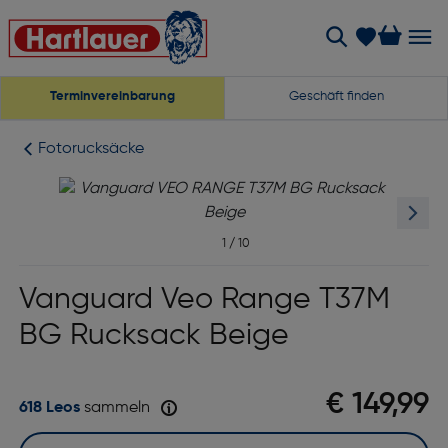
Terminvereinbarung
Geschäft finden
Fotorucksäcke
1
/
10
Vanguard Veo Range T37M
BG Rucksack Beige
€ 149,99
618 Leos
sammeln