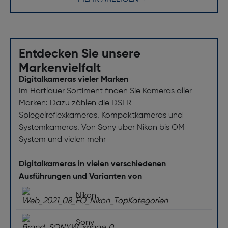
Etui-Typ: Rucksack
Maximale Bildschirmgröße des Tablets [Zoll]: 9,7
Sonstige Funktionen
Entdecken Sie unsere
Markenvielfalt
Abmessungen (BxTxH) [mm]: 280 x 180 x 390
Digitalkameras vieler Marken
Tragestil: Rücken
Im Hartlauer Sortiment finden Sie Kameras aller
Marken: Dazu zählen die DSLR
Spiegelreflexkameras, Kompaktkameras und
Systemkameras. Von Sony über Nikon bis OM
System und vielen mehr
Digitalkameras in vielen verschiedenen
Ausführungen und Varianten von
Nikon
Sony