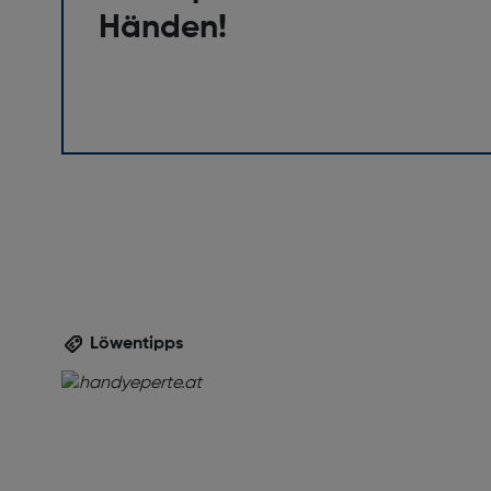
Händen!
High Dynamic Range Video Unterstützung: J
Bildschirmauflösung [Pixel]: 1640 x 720
Prozessor
Prozessor: T7250
Speichermedium
RAM-Typ: LPDDR4X
Kompatible Speicherkarten: MicroSD (TransFla
RAM-Speicher [MB]: 3
Löwentipps
Kamera
Auflösung Rückkamera (numerisch) [MP]: 32
Rückkamera-Blitz: Ja