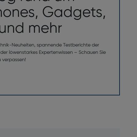
ones, Gadgets,
 und mehr
5 mm
chnik-Neuheiten, spannende Testberichte der
er löwenstarkes Expertenwissen – Schauen Sie
u verpassen!
5 GHz
TE-FDD