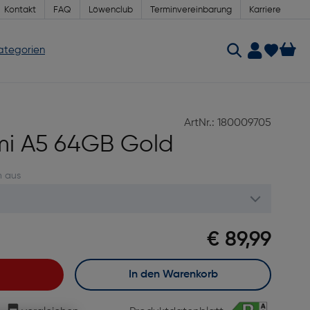
Kontakt
FAQ
Löwenclub
Terminvereinbarung
Karriere
Kategorien
ArtNr.: 180009705
mi A5 64GB Gold
n aus
€ 89,99
In den Warenkorb