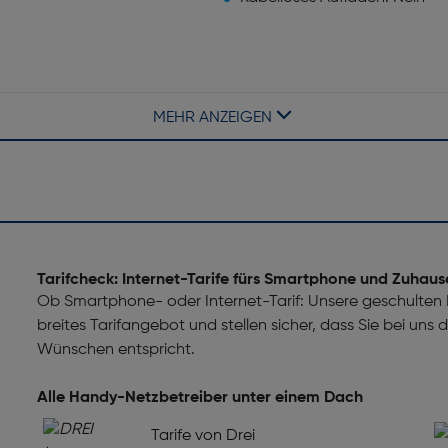
MEHR ANZEIGEN
Formfaktor: Balken
Elektronischer Kompass: Ja
Fusswegnavigation: Nein
Tarifcheck: Internet-Tarife fürs Smartphone und Zuhaus
Ob Smartphone- oder Internet-Tarif: Unsere geschulten M
breites Tarifangebot und stellen sicher, dass Sie bei uns
Wünschen entspricht.
WB, FLAC, M4A, Mittel,
Unterstützte Videoformate: 3
MPEG2, MPEG4, TS, VP8, VP
Alle Handy-Netzbetreiber unter einem Dach
Tarife von Drei