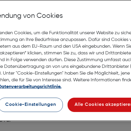
auf die Wunschliste
Lagernd | 6 bis 8 Werkt
ndung von Cookies
Nach Hause liefern
Selbstabholung in
Verf
enden Cookies, um die Funktionalität unserer Website zu sich
stimmung an Ihre Bedürfnisse anzupassen. Dafür sind Cookies 
ietern aus dem EU-Raum und den USA eingebunden. Wenn Sie 
akzeptieren“ klicken, stimmen Sie zu, dass wir und Drittanbiet
nd in Folge verwenden dürfen. Diese Zustimmung umfasst auc
le Datenübertragung an von uns eingebundene Drittanbiete
. Unter "Cookie-Einstellungen" haben Sie die Möglichkeit, jen
en, die für Sie von Interesse sind. Weitere Informationen finde
Datenverarbeitungsrichtlinie.
Cookie-Einstellungen
Alle Cookies akzeptiere
old