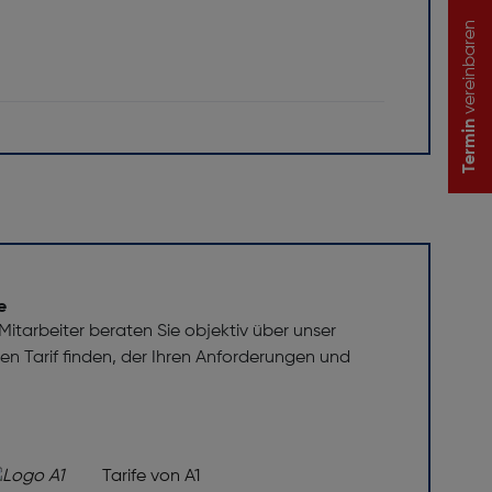
vereinbaren
Termin
e
itarbeiter beraten Sie objektiv über unser
 den Tarif finden, der Ihren Anforderungen und
GP, AV1, H.263, H.265, MKV, MP4,
9, WEBM
Tarife von A1