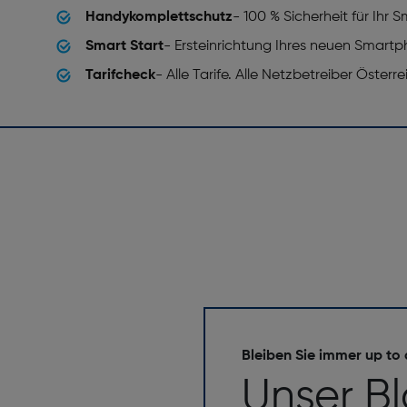
Handykomplettschutz
- 100 % Sicherheit für Ihr
a
Bildschirmdiagonale ["]: 6.88
Smart Start
- Ersteinrichtung Ihres neuen Smart
Touchscreen: Ja
Tarifcheck
- Alle Tarife. Alle Netzbetreiber Österr
RAM-Kapazität [GB]: 3
sh)
Interne Speicherkapazität [G
Bleiben Sie immer up to
Auflösung Frontkamera (nume
Unser B
Pixelgröße Rückfahrkamera [