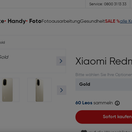
Service: 0800 31 13 33
te
Handy
Foto
Fotoausarbeitung
Gesundheit
SALE %
alle 
old
Xiaomi Red
Bitte wählen Sie Ihre Optione
60 Leos
sammeln
Sofort kaufen