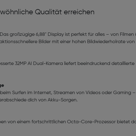
wöhnliche Qualität erreichen
.Das großzügige 6,88" Display ist perfekt für alles – von Filme
tionsschnellere Bilder mit einer hohen Bildwiederholrate von b
sserte 32MP AI Dual-Kamera liefert beeindruckend detaillierte F
ge
 beim Surfen im Internet, Streamen von Videos oder Gaming –
Verabschiede dich von Akku-Sorgen.
eben von einem fortschrittlichen Octa-Core-Prozessor bietet d