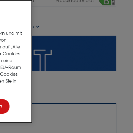
vergleichen
Produktdatenblatt
age Lieferzeit
ügbarkeit prüfen
ern und mit
von
auf „Alle
er Cookies
h eine
r (EU-Raum
e Cookies
n Sie in
n