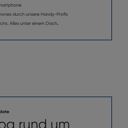
 Smartphone
phones durch unsere Handy-Profis
eichs. Alles unter einem Dach
.
B]: 64
 date
risch) [MP]: 8
log rund um
m]: 32