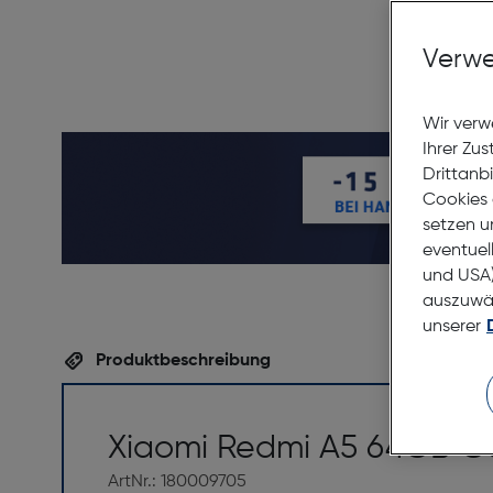
Verwe
Wir verw
Ihrer Zu
Drittanb
Cookies 
setzen u
eventuel
und USA)
auszuwähl
unserer
Produktbeschreibung
Xiaomi Redmi A5 64GB G
ArtNr.: 180009705