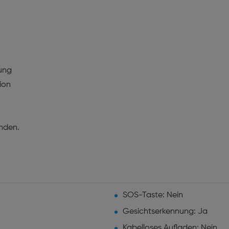
ung
ion
nden.
SOS-Taste: Nein
Gesichtserkennung: Ja
Kabelloses Aufladen: Nein