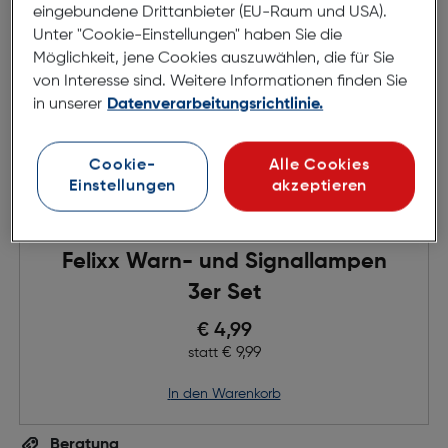
eingebundene Drittanbieter (EU-Raum und USA).
Unter "Cookie-Einstellungen" haben Sie die
Möglichkeit, jene Cookies auszuwählen, die für Sie
von Interesse sind. Weitere Informationen finden Sie
in unserer
Datenverarbeitungsrichtlinie.
Cookie-
Alle Cookies
Einstellungen
akzeptieren
Felixx Warn- und Signallampen
3er Set
Preis nach Rabatts
€ 4,99
Ursprünglicher Preis
€ 9,99
statt
in den Warenkorb
Beratung