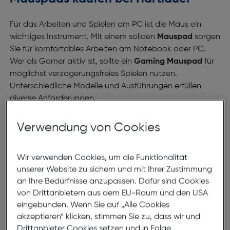
Für das Arbeiten und Spielen am PC ist die Maus ein
wichtiges Instrument. Mit einem soliden
Mauspad
sorgen
Sie für komfortables Arbeiten am Notebook oder PC.
Wer als Gamer aktiv ist, sollte ein
Gaming Mauspad
für
möglichst verzögerungsfreies Spielen nutzen.
Unterschiedliche Modelle und Ausführungen erfüllen
diverse Anforderungen.
Mauspads sind ein wichtiges Computerzubehör, weil
Verwendung von Cookies
sie die Präzision Ihrer Computer-Maus verbessern.
Neben klassischen Mauspads für den Arbeitsalltag und
Wir verwenden Cookies, um die Funktionalität
privaten Gebrauch gibt es auch spezielle Gaming
unserer Website zu sichern und mit Ihrer Zustimmung
Mauspads, die beim Spielen die
an Ihre Bedürfnisse anzupassen. Dafür sind Cookies
Reaktionsgeschwindigkeit positiv beeinflussen.
von Drittanbietern aus dem EU-Raum und den USA
eingebunden. Wenn Sie auf „Alle Cookies
Hartlauer bietet Ihnen hochwertige Mauspads
akzeptieren“ klicken, stimmen Sie zu, dass wir und
renommierter Marken wie Razer, Cooler Master, oder
Drittanbieter Cookies setzen und in Folge