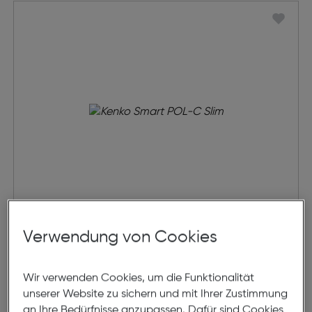
Kenko Smart POL-C Slim
Verwendung von Cookies
€ 10,00
Wir verwenden Cookies, um die Funktionalität
unserer Website zu sichern und mit Ihrer Zustimmung
in den Warenkorb
an Ihre Bedürfnisse anzupassen. Dafür sind Cookies