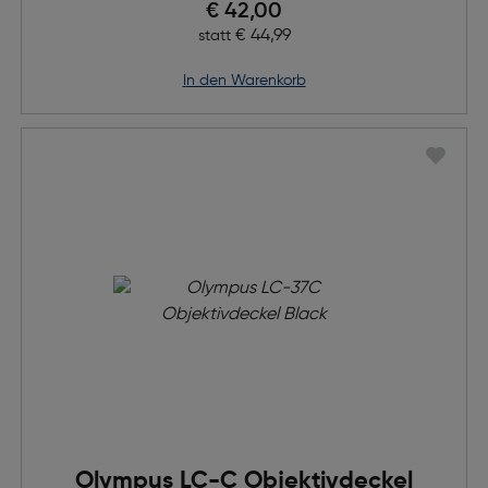
Preis nach Rabatts
€ 42,00
Ursprünglicher Preis
€ 44,99
statt
in den Warenkorb
Olympus LC-C Objektivdeckel