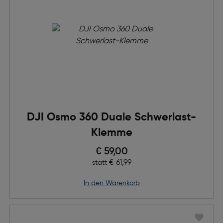
DJI Osmo 360 Duale Schwerlast-
Klemme
Preis nach Rabatts
€ 59,00
Ursprünglicher Preis
€ 61,99
statt
in den Warenkorb