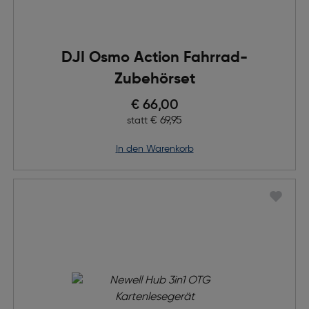
DJI Osmo Action Fahrrad-
Zubehörset
Preis nach Rabatts
€ 66,00
Ursprünglicher Preis
€ 69,95
statt
in den Warenkorb