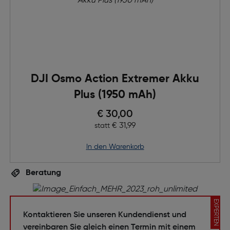
DJI Osmo Action Extremer Akku
Plus (1950 mAh)
Preis nach Rabatts
€ 30,00
Ursprünglicher Preis
€ 31,99
statt
in den Warenkorb
Beratung
EXPERTEN
Kontaktieren Sie unseren Kundendienst und
vereinbaren Sie gleich einen Termin mit einem