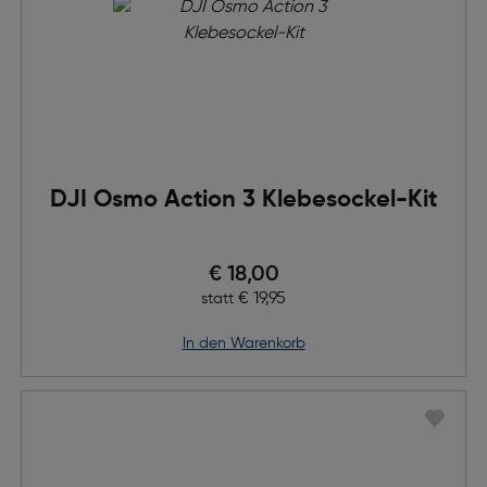
DJI Osmo Action 3 Klebesockel-Kit
Preis nach Rabatts
€ 18,00
Ursprünglicher Preis
€ 19,95
statt
in den Warenkorb