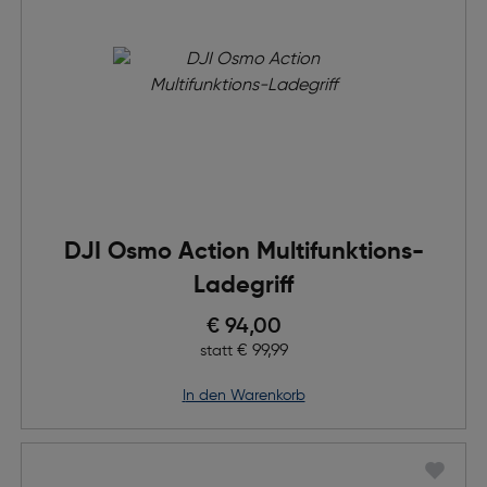
DJI Osmo Action Multifunktions-
Ladegriff
Preis nach Rabatts
€ 94,00
Ursprünglicher Preis
€ 99,99
statt
in den Warenkorb