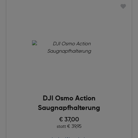
DJI Osmo Action
Saugnapfhalterung
Preis nach Rabatts
€ 37,00
Ursprünglicher Preis
€ 39,95
statt