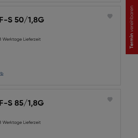
vereinbaren
AF-S 50/1,8G
Termin
8 Werktage Lieferzeit
h Rabatts
icher Preis
rb
AF-S 85/1,8G
8 Werktage Lieferzeit
h Rabatts