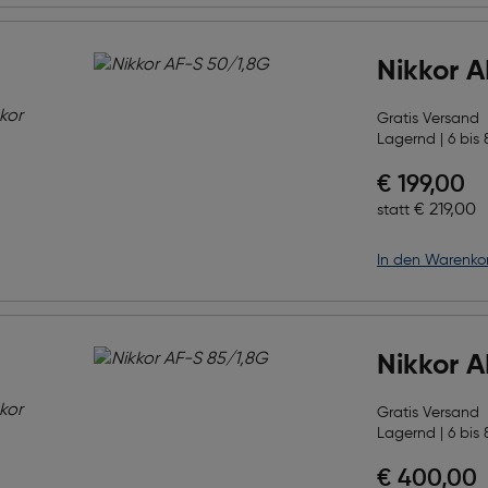
Nikkor 
Gratis Versand
Lagernd | 6 bis 
Preis nac
€ 199,00
Ursprüngl
€ 219,00
statt
in den Warenko
Nikkor 
Gratis Versand
Lagernd | 6 bis 
Preis nac
€ 400,00