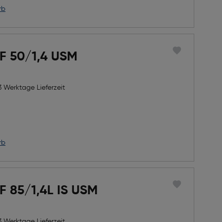
rb
F 50/1,4 USM
3 Werktage Lieferzeit
h Rabatts
icher Preis
rb
F 85/1,4L IS USM
3 Werktage Lieferzeit