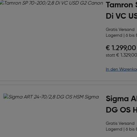
Tamron 
Di VC U
Gratis Versand
Lagernd | 6 bis 
Preis nac
€ 1.299,00
Ursprüngl
€ 1.329,0
statt
in den Warenko
Sigma A
DG OS 
Gratis Versand
Lagernd | 6 bis 