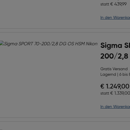
Ursprüngl
€ 439,99
statt
in den Warenko
Sigma S
200/2,8
Gratis Versand
Lagernd | 6 bis 
Preis nac
€ 1.249,00
Ursprüngl
€ 1.339,0
statt
in den Warenko