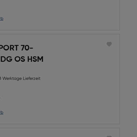
icher Preis
rb
PORT 70-
 DG OS HSM
8 Werktage Lieferzeit
h Rabatts
icher Preis
0
rb