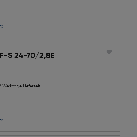
h Rabatts
icher Preis
0
rb
AF-S 24-70/2,8E
8 Werktage Lieferzeit
h Rabatts
icher Preis
0
rb