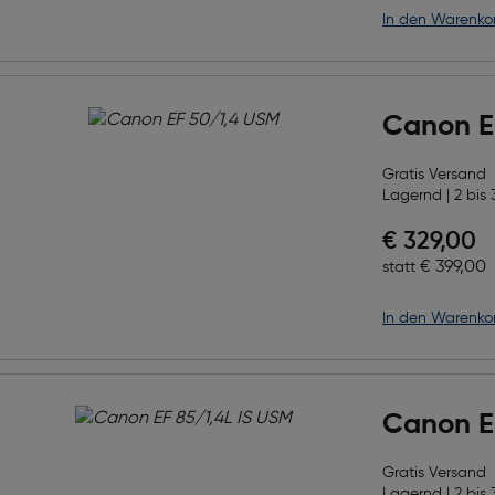
in den Warenko
Canon E
Gratis Versand
Lagernd | 2 bis 
Preis nac
€ 329,00
Ursprüngl
€ 399,00
statt
in den Warenko
Canon E
Gratis Versand
Lagernd | 2 bis 