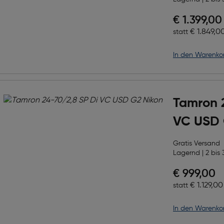
Preis nac
€ 1.399,00
Ursprüngl
€ 1.849,0
statt
in den Warenko
Tamron 
VC USD
Gratis Versand
Lagernd | 2 bis 
Preis nac
€ 999,00
Ursprüngl
€ 1.129,00
statt
in den Warenko