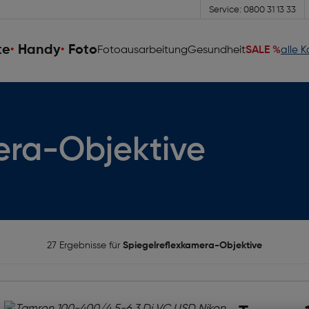
Service: 0800 31 13 33
te
Handy
Foto
Fotoausarbeitung
Gesundheit
SALE %
alle 
era-Objektive
27 Ergebnisse für
Spiegelreflexkamera-Objektive