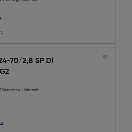
h Rabatts
icher Preis
0
rb
24-70/2,8 SP Di
 G2
3 Werktage Lieferzeit
h Rabatts
icher Preis
rb