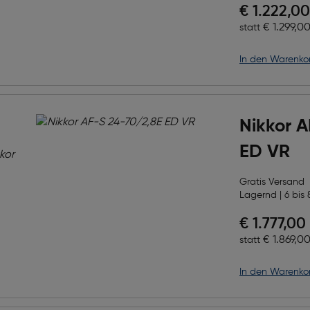
Preis nac
€ 1.222,00
Ursprüngl
€ 1.299,0
statt
in den Warenko
Nikkor 
ED VR
Gratis Versand
Lagernd | 6 bis 
Preis nac
€ 1.777,00
Ursprüngl
€ 1.869,0
statt
in den Warenko