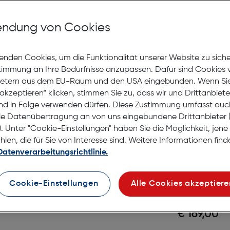
Tamron 
Di VC U
ndung von Cookies
Gratis Versand
Lagernd | 2 bis 
enden Cookies, um die Funktionalität unserer Website zu sich
kamera-Objektive
stimmung an Ihre Bedürfnisse anzupassen. Dafür sind Cookies 
Preis nac
€ 611,10
ietern aus dem EU-Raum und den USA eingebunden. Wenn Sie 
Ursprüngl
€ 679,00
statt
akzeptieren“ klicken, stimmen Sie zu, dass wir und Drittanbiet
nd in Folge verwenden dürfen. Diese Zustimmung umfasst auc
in den Warenko
le Datenübertragung an von uns eingebundene Drittanbiete
. Unter "Cookie-Einstellungen" haben Sie die Möglichkeit, jen
en, die für Sie von Interesse sind. Weitere Informationen finde
Datenverarbeitungsrichtlinie.
Nikkor 
Gratis Versand
Cookie-Einstellungen
Alle Cookies akzeptiere
Lagernd | 6 bis 
€ 169,00