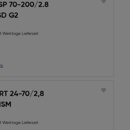
SP 70-200/2.8
SD G2
8 Werktage Lieferzeit
h Rabatts
icher Preis
0
rb
RT 24-70/2,8
HSM
8 Werktage Lieferzeit