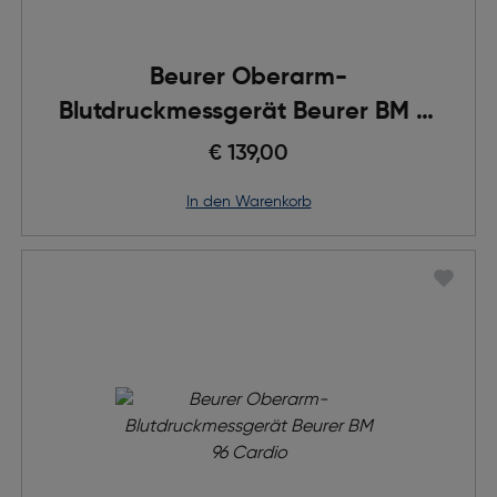
Beurer Oberarm-
Blutdruckmessgerät Beurer BM 81
Easy Lock
€ 139,00
in den Warenkorb