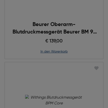
Beurer Oberarm-
Blutdruckmessgerät Beurer BM 96
Cardio
€ 139,00
in den Warenkorb