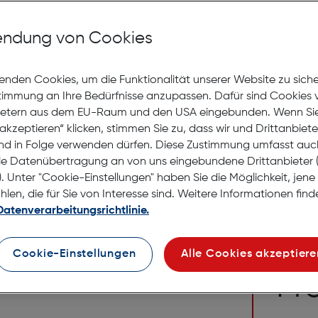
BWT Vid
ndung von Cookies
Gratis Versand
Lagernd | 2 bis 
€ 19,99
enden Cookies, um die Funktionalität unserer Website zu sich
stimmung an Ihre Bedürfnisse anzupassen. Dafür sind Cookies 
ietern aus dem EU-Raum und den USA eingebunden. Wenn Sie 
in den Warenko
akzeptieren“ klicken, stimmen Sie zu, dass wir und Drittanbiet
nd in Folge verwenden dürfen. Diese Zustimmung umfasst auc
le Datenübertragung an von uns eingebundene Drittanbiete
. Unter "Cookie-Einstellungen" haben Sie die Möglichkeit, jen
en, die für Sie von Interesse sind. Weitere Informationen finde
Kontakt
Datenverarbeitungsrichtlinie.
Sie glei
Ha
Cookie-Einstellungen
Alle Cookies akzeptiere
Fr