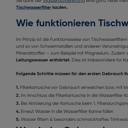
Sie dank der
Wasseraufbereitung
eine ganz neue Vielf
Tischwasserfilter
kaufen.
Wie funktionieren Tischw
Im Prinzip ist die Funktionsweise von Tischwasserfiltern
und so von Schwermetallen und anderen Verunreinigung
Mineralstoffen – zum Beispiel mit Magnesium. Zudem w
Leitungswasser enthärtet
. Dies ist insbesondere für 
Folgende Schritte müssen für den ersten Gebrauch Ih
Filterkartusche vor Gebrauch einweichen bzw. mit 
Im Anschluss die Filterkartusche in die Wasserfilter 
Bei Aktivierung der Kartusche beim 1. Filterdurchgan
Erneut Wasser in die Wasserfilter Kanne füllen
Wasser filtern & besonders schmackhaftes Trinkwas