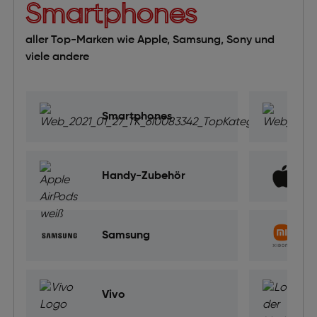
Smartphones
h Ultra 3 LTE 49mm Black Titan Case + Black Ocean Band
aller Top-Marken wie Apple, Samsung, Sony und
viele andere
ne 17 Pro Max 256GB Tiefblau
Smartphones
00
Handy-Zubehör
rtRing 6 Edelstahl gold #8 56,9 mm
Samsung
rtRing 6 Edelstahl silber #9 59,5 mm
Vivo