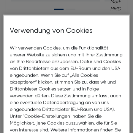
rtRing 6 Edelstahl schwarz #9 59,5 mm
Verwendung von Cookies
Löwenstarke Smartphones
Wir verwenden Cookies, um die Funktionalität
unserer Website zu sichern und mit Ihrer Zustimmung
an Ihre Bedürfnisse anzupassen. Dafür sind Cookies
von Drittanbietern aus dem EU-Raum und den USA
Highlight-Smartphones
eingebunden. Wenn Sie auf „Alle Cookies
akzeptieren“ klicken, stimmen Sie zu, dass wir und
Drittanbieter Cookies setzen und in Folge
verwenden dürfen. Diese Zustimmung umfasst auch
eine eventuelle Datenübertragung an von uns
Produktdatenblatt
Produktdatenblatt
eingebundene Drittanbieter (EU-Raum und USA).
Unter "Cookie-Einstellungen" haben Sie die
Möglichkeit, jene Cookies auszuwählen, die für Sie
von Interesse sind. Weitere Informationen finden Sie